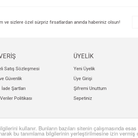
im ve sizlere özel sürpriz fırsatlardan anında haberiniz olsun!
VERİŞ
ÜYELİK
li Satış Sözleşmesi
Yeni Üyelik
k ve Güvenlik
Üye Girişi
e İade Şartları
Şifremi Unuttum
 Veriler Politikası
Sepetiniz
lgilerini kullanır. Bunların bazıları sitenin çalışmasında esas 
SL sertifikası ile korunmaktadır.
anarak bu tanımlama bilgilerinin yerleştirilmesine izin vermiş