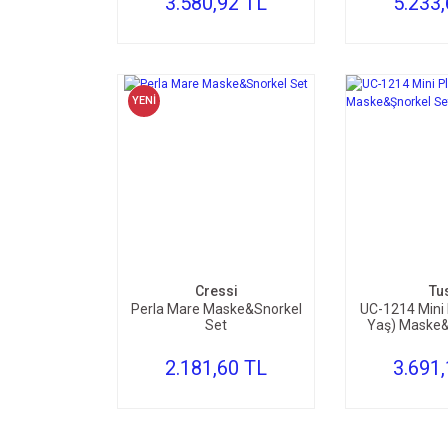
3.580,92 TL
5.233
YENİ
SEPETE EKLE
SEPE
Cressi
Tu
Perla Mare Maske&Snorkel
UC-1214 Mini 
Set
Yaş) Maske&
2.181,60 TL
3.691