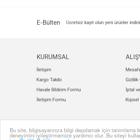
E-Bülten
Ücretsiz kayıt olun yeni ürünler indir
KURUMSAL
ALIŞ
İletişim
Mesafe
Kargo Takibi
Gizlili
Havale Bildirim Formu
İptal v
İletişim Formu
Kişisel
Bu site, bilgisayarınıza bilgi depolamak için tanımlama bi
© Tüm hakları saklıdır. Kredi kartı bilgileriniz 256bit S
deneyimini iyileştirmemize yardımcı olur. Bu siteyi kull