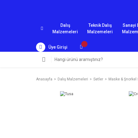
Dalış
Teknik Dalış
Sanayi 
Malzemeleri
Malzemeleri
Malzem
Üye Girişi
Anasayfa
Dalış Malzemeleri
Setler
Maske & Şnorkel S