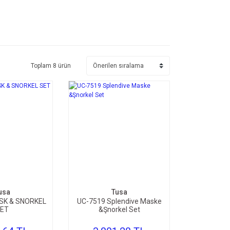
Toplam 8 ürün
ETE EKLE
SEPETE EKLE
usa
Tusa
SK & SNORKEL
UC-7519 Splendive Maske
ET
&Şnorkel Set