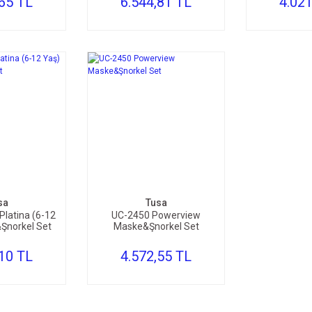
,65 TL
6.544,81 TL
4.021
TE EKLE
SEPETE EKLE
sa
Tusa
Platina (6-12
UC-2450 Powerview
Şnorkel Set
Maske&Şnorkel Set
,10 TL
4.572,55 TL