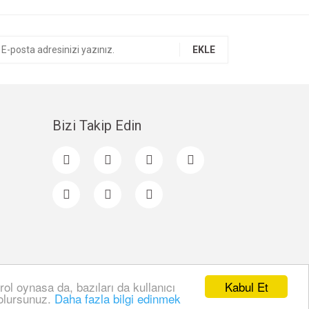
EKLE
Bizi Takip Edin
Kabul Et
rol oynasa da, bazıları da kullanıcı
 olursunuz.
Daha fazla bilgi edinmek