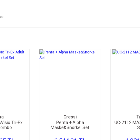
ssi
TE EKLE
SEPETE EKLE
SEP
sa
Cressi
T
isio Tri-Ex
Penta + Alpha
UC-2112 MA
Combo
Maske&Snorkel Set
S
rkel Set