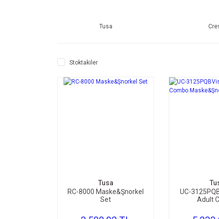
Tusa
Cre
Stoktakiler
SEPETE EKLE
SEPE
Tusa
Tu
RC-8000 Maske&Şnorkel
UC-3125PQBV
Set
Adult 
Maske&Şno