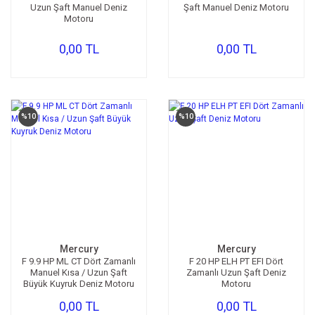
Uzun Şaft Manuel Deniz
Şaft Manuel Deniz Motoru
Motoru
Kompresör
0,00 TL
0,00 TL
Fotoğraf /Video
Kaldırma Balonu
Scooter
%10
%10
Setler
Neopren Yapıştırıcı
Full-Face Maske
Dalış Tüpleri
Saat
Mercury
Mercury
F 9.9 HP ML CT Dört Zamanlı
F 20 HP ELH PT EFI Dört
Manuel Kısa / Uzun Şaft
Zamanlı Uzun Şaft Deniz
Akıntı Çubuğu
Büyük Kuyruk Deniz Motoru
Motoru
Retractor
0,00 TL
0,00 TL