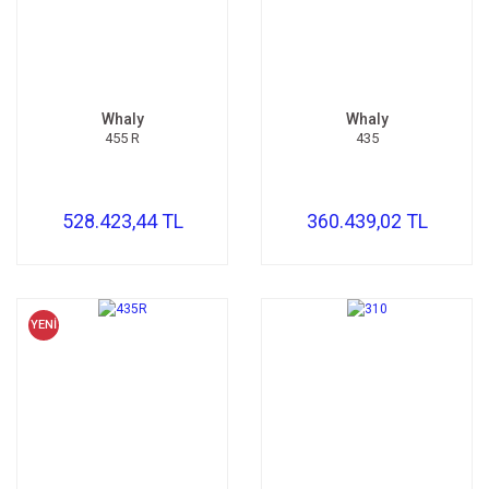
Whaly
Whaly
455 R
435
528.423,44 TL
360.439,02 TL
YENİ