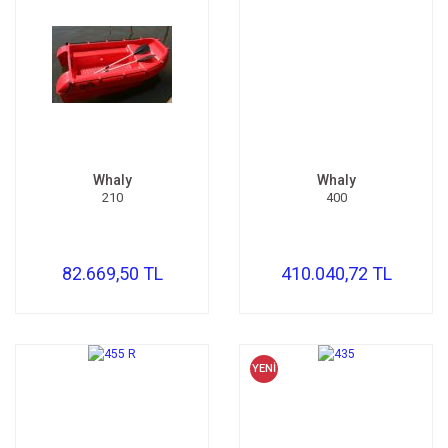
Kompresör
Fotoğraf /Video
Kaldırma Balonu
Scooter
Whaly
Whaly
Setler
210
400
Neopren Yapıştırıcı
Full-Face Maske
82.669,50 TL
410.040,72 TL
Dalış Tüpleri
Saat
YENİ
Akıntı Çubuğu
Retractor