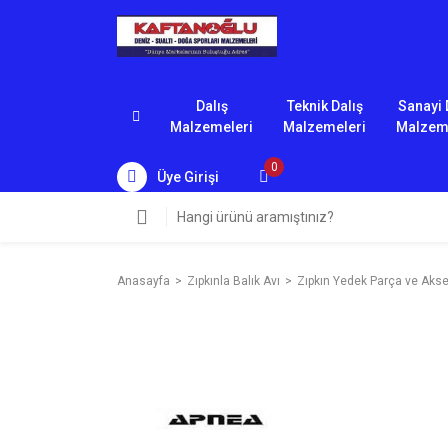
Dalış
Teknik Dalış
Sanayi 
Malzemeleri
Malzemeleri
Malzem
0
Üye Girişi
Anasayfa
Zıpkınla Balık Avı
Zıpkın Yedek Parça ve Akse