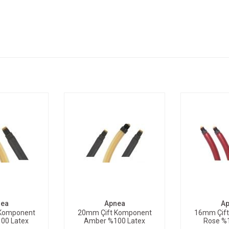
TE EKLE
SEPETE EKLE
SEP
nea
Apnea
Ap
Komponent
20mm Çift Komponent
16mm Çif
00 Latex
Amber %100 Latex
Rose %