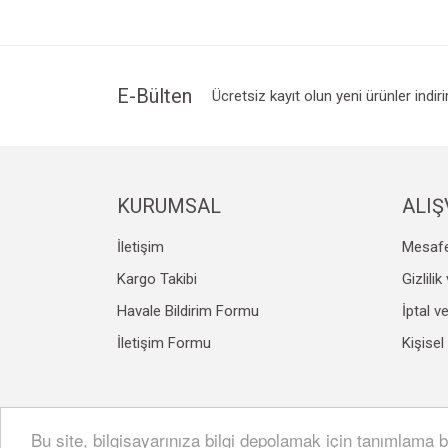
E-Bülten
Ücretsiz kayıt olun yeni ürünler indir
KURUMSAL
ALIŞ
İletişim
Mesafe
Kargo Takibi
Gizlili
Havale Bildirim Formu
İptal v
İletişim Formu
Kişisel
Bu site, bilgisayarınıza bilgi depolamak için tanımlama bi
© Tüm hakları saklıdır. Kredi kartı bilgileriniz 256bit S