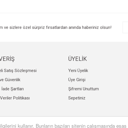
im ve sizlere özel sürpriz fırsatlardan anında haberiniz olsun!
VERİŞ
ÜYELİK
li Satış Sözleşmesi
Yeni Üyelik
k ve Güvenlik
Üye Girişi
e İade Şartları
Şifremi Unuttum
 Veriler Politikası
Sepetiniz
lgilerini kullanır. Bunların bazıları sitenin çalışmasında esas 
SL sertifikası ile korunmaktadır.