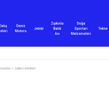
Zıpkınla
Doğa
Dalış
Deniz
Jetski
Balık
Sporları
Tekne
eleri
Motoru
Avı
Malzemeleri
suarları
Zıpkın Lastikleri