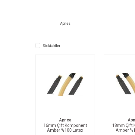
Apnea
Stoktakiler
SEPETE EKLE
SEPE
Apnea
Ap
16mm Çift Komponent
18mm Çift 
Amber %100 Latex
Amber %1