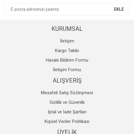
Ürün bilgilerinde hatalar bulunuyor.
EKLE
Ürün fiyatı diğer sitelerden daha pahalı.
Bu ürüne benzer farklı alternatifler olmalı.
KURUMSAL
İletişim
Kargo Takibi
Havale Bildirim Formu
Gönder
İletişim Formu
ALIŞVERİŞ
Mesafeli Satış Sözleşmesi
Gizlilik ve Güvenlik
İptal ve İade Şartları
Kişisel Veriler Politikası
ÜYELİK