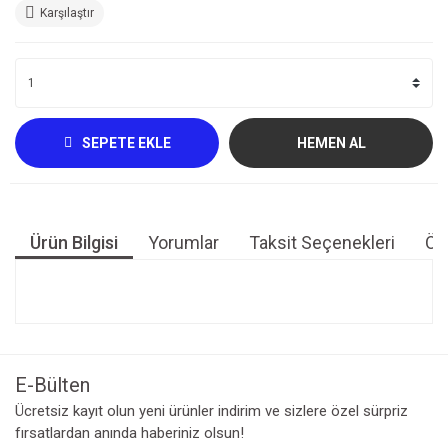
Karşılaştır
SEPETE EKLE
HEMEN AL
Ürün Bilgisi
Yorumlar
Taksit Seçenekleri
Öne
Bu ürünün fiyat bilgisi, resim, ürün açıklamalarında ve diğer
konularda yetersiz gördüğünüz noktaları öneri formunu
Bu ürüne ilk yorumu siz yapın!
kullanarak tarafımıza iletebilirsiniz.
Görüş ve önerileriniz için teşekkür ederiz.
E-Bülten
Yorum Yaz
Ücretsiz kayıt olun yeni ürünler indirim ve sizlere özel sürpriz
Ürün resmi kalitesiz, bozuk veya görüntülenemiyor.
fırsatlardan anında haberiniz olsun!
Ürün açıklamasında eksik bilgiler bulunuyor.