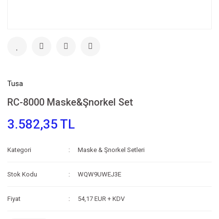
Tusa
RC-8000 Maske&Şnorkel Set
3.582,35 TL
Kategori
Maske & Şnorkel Setleri
Stok Kodu
WQW9UWEJ3E
Fiyat
54,17 EUR + KDV