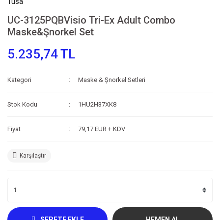
Tusa
UC-3125PQBVisio Tri-Ex Adult Combo
Maske&Şnorkel Set
5.235,74 TL
Kategori
Maske & Şnorkel Setleri
Stok Kodu
1HU2H37XK8
Fiyat
79,17 EUR + KDV
Karşılaştır
SEPETE EKLE
HEMEN AL