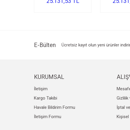
25.131,53 TL
25.131
E-Bülten
Ücretsiz kayıt olun yeni ürünler indir
KURUMSAL
ALIŞ
İletişim
Mesafe
Kargo Takibi
Gizlili
Havale Bildirim Formu
İptal v
İletişim Formu
Kişisel