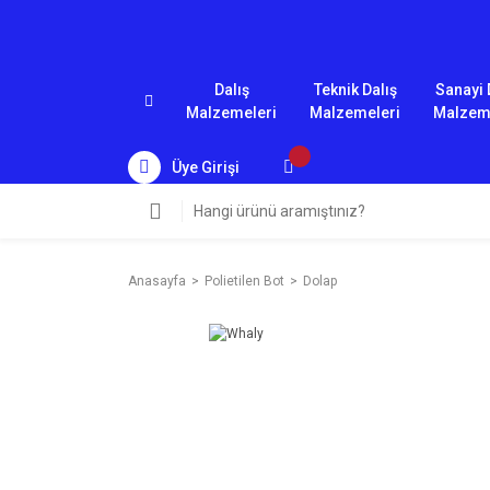
Dalış
Teknik Dalış
Sanayi 
Malzemeleri
Malzemeleri
Malzem
Üye Girişi
Anasayfa
Polietilen Bot
Dolap