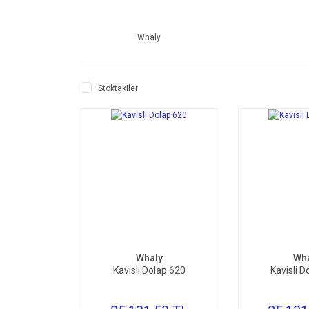
Whaly
Stoktakiler
SEPETE EKLE
SEPE
Whaly
Wha
Kavisli Dolap 620
Kavisli D