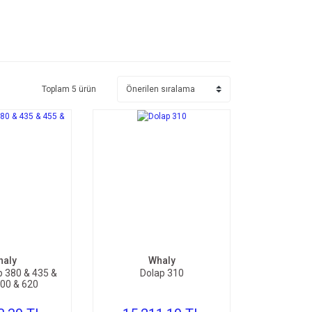
Toplam 5 ürün
ETE EKLE
SEPETE EKLE
haly
Whaly
p 380 & 435 &
Dolap 310
500 & 620