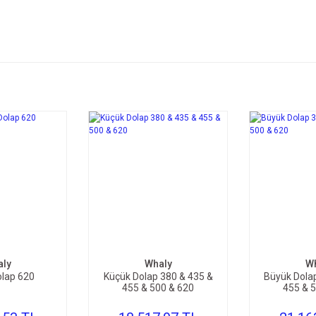
TE EKLE
SEPETE EKLE
SEP
ly
Whaly
W
olap 620
Küçük Dolap 380 & 435 &
Büyük Dola
455 & 500 & 620
455 & 