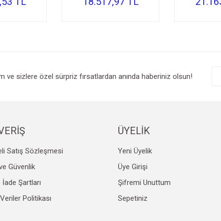
,53 TL
18.517,97 TL
21.16
im ve sizlere özel sürpriz fırsatlardan anında haberiniz olsun!
VERİŞ
ÜYELİK
li Satış Sözleşmesi
Yeni Üyelik
k ve Güvenlik
Üye Girişi
e İade Şartları
Şifremi Unuttum
 Veriler Politikası
Sepetiniz