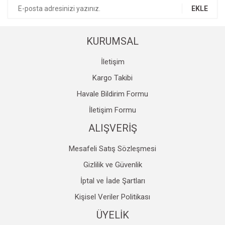
EKLE
Sualtı Feneri Kolları & Aksesuarlar
Aksesuar
Çorap
Bıçak & Çakı
Scubapro
Makaralar
Çanta
Pusula
Zıpkıncı Elbisesi
Su Torbaları
Tırmanış Malzemeleri
KURUMSAL
İçlik & Yelek
Side Mount BCD
Zıpkıncı Paleti
Aksesuar
İletişim
Kargo Takibi
Bıçak
Zıpkıncı Şnorkeli
Saatler
Havale Bildirim Formu
Yedek Hava Kaynağı / Spare AIR
Zıpkıncı Maskesi
Çadır
İletişim Formu
Eldiven
Zıpkın Yedek Parça ve Aksesuarları
Fener
ALIŞVERİŞ
Çorap
Masa&Sandalye
Mesafeli Satış Sözleşmesi
Şamandıra
Bakım & Temizlik Ürünleri
Gizlilik ve Güvenlik
Başlık
Kar Küreği
İptal ve İade Şartları
Kişisel Veriler Politikası
Aksesuarlar
ÜYELİK
Gösterge