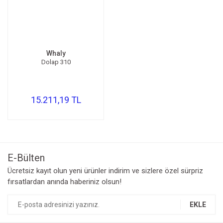
Kompresör
Fotoğraf /Video
Whaly
Kaldırma Balonu
Dolap 310
Scooter
Setler
15.211,19 TL
Neopren Yapıştırıcı
Full-Face Maske
Dalış Tüpleri
E-Bülten
Ücretsiz kayıt olun yeni ürünler indirim ve sizlere özel sürpriz
Saat
fırsatlardan anında haberiniz olsun!
Akıntı Çubuğu
EKLE
Retractor