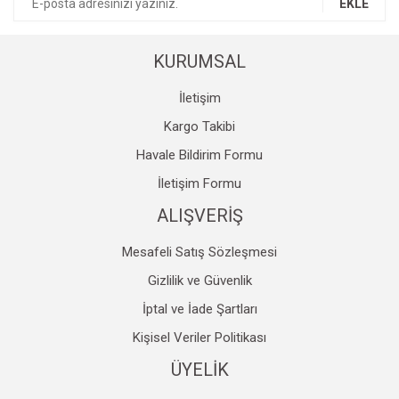
EKLE
Kompresör
KURUMSAL
Fotoğraf /Video
Kaldırma Balonu
İletişim
Kargo Takibi
Scooter
Havale Bildirim Formu
Setler
İletişim Formu
Neopren Yapıştırıcı
ALIŞVERİŞ
Full-Face Maske
Mesafeli Satış Sözleşmesi
Dalış Tüpleri
Gizlilik ve Güvenlik
İptal ve İade Şartları
Saat
Kişisel Veriler Politikası
Akıntı Çubuğu
ÜYELİK
Retractor