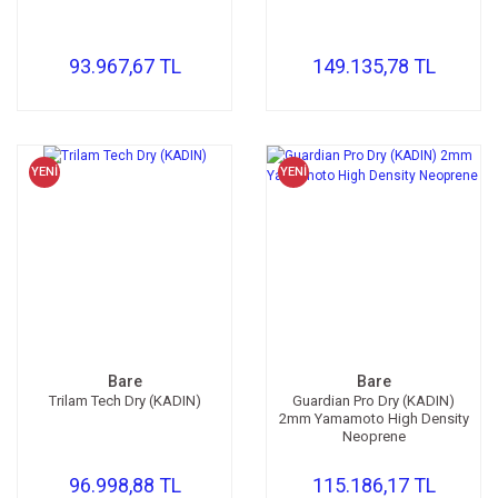
Sualtı Feneri Kolları & Aksesuarlar
Aksesuar
Çorap
Bıçak & Çakı
Scubapro
Makaralar
93.967,67 TL
149.135,78 TL
Çanta
Pusula
Zıpkıncı Elbisesi
Su Torbaları
Tırmanış Malzemeleri
İçlik & Yelek
Side Mount BCD
Zıpkıncı Paleti
Aksesuar
Bıçak
Zıpkıncı Şnorkeli
Saatler
YENİ
YENİ
Yedek Hava Kaynağı / Spare AIR
Zıpkıncı Maskesi
Çadır
Eldiven
Zıpkın Yedek Parça ve Aksesuarları
Fener
Çorap
Masa&Sandalye
Şamandıra
Bakım & Temizlik Ürünleri
Bare
Bare
Başlık
Kar Küreği
Trilam Tech Dry (KADIN)
Guardian Pro Dry (KADIN)
2mm Yamamoto High Density
Neoprene
Aksesuarlar
96.998,88 TL
115.186,17 TL
Gösterge