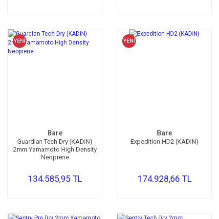
Kompresör
Fotoğraf /Video
YENİ
YENİ
Kaldırma Balonu
Scooter
Setler
Neopren Yapıştırıcı
Full-Face Maske
Bare
Bare
Guardian Tech Dry (KADIN)
Expedition HD2 (KADIN)
2mm Yamamoto High Density
Dalış Tüpleri
Neoprene
Saat
134.585,95 TL
174.928,66 TL
Akıntı Çubuğu
Retractor