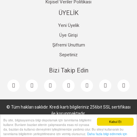
Kişisel Veriler Politikası
ÜYELİK
Yeni Üyelik
Üye Girişi
Şifremi Unuttum
Sepetiniz
Bizi Takip Edin
© Tüm hakları saklıdır. Kredi kartı bilgileriniz 256bit SSL sertifikası
ile korunmaktadır.
Bu site, bilgisayarınıza bilgi depolamak için tanımlama bilgilerini
Kabul Et
kullanır. Bunların bazıları sitenin çalışmasında esas rol oynasa
da, bazıları da kullanıcı deneyimini iyileştirmemize yardımcı olur. Bu siteyi kullanarak bu
tanımlama bilgilerinin yerleştirilmesine izin vermiş olursunuz.
Daha fazla bilgi edinmek için