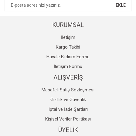
EKLE
Sualtı Feneri Kolları & Aksesuarlar
Aksesuar
Çorap
Bıçak & Çakı
Scubapro
Makaralar
Çanta
Pusula
Zıpkıncı Elbisesi
Su Torbaları
Tırmanış Malzemeleri
KURUMSAL
İçlik & Yelek
Side Mount BCD
Zıpkıncı Paleti
Aksesuar
İletişim
Kargo Takibi
Bıçak
Zıpkıncı Şnorkeli
Saatler
Havale Bildirim Formu
Yedek Hava Kaynağı / Spare AIR
Zıpkıncı Maskesi
Çadır
İletişim Formu
Eldiven
Zıpkın Yedek Parça ve Aksesuarları
Fener
ALIŞVERİŞ
Çorap
Masa&Sandalye
Mesafeli Satış Sözleşmesi
Şamandıra
Bakım & Temizlik Ürünleri
Gizlilik ve Güvenlik
Başlık
Kar Küreği
İptal ve İade Şartları
Kişisel Veriler Politikası
Aksesuarlar
ÜYELİK
Gösterge