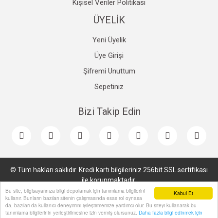
Kişisel Veriler Politikası
ÜYELİK
Yeni Üyelik
Üye Girişi
Şifremi Unuttum
Sepetiniz
Bizi Takip Edin
© Tüm hakları saklıdır. Kredi kartı bilgileriniz 256bit SSL sertifikası
ile korunmaktadır.
Bu site, bilgisayarınıza bilgi depolamak için tanımlama bilgilerini
Kabul Et
kullanır. Bunların bazıları sitenin çalışmasında esas rol oynasa
da, bazıları da kullanıcı deneyimini iyileştirmemize yardımcı olur. Bu siteyi kullanarak bu
tanımlama bilgilerinin yerleştirilmesine izin vermiş olursunuz.
Daha fazla bilgi edinmek için