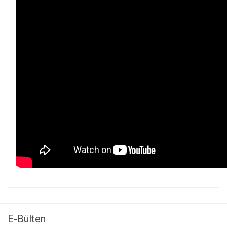
Bu ürünün fiyat bilgisi, resim, ürün açıklamalarında ve diğer
konularda yetersiz gördüğünüz noktaları öneri formunu
Bu ürüne ilk yorumu siz yapın!
kullanarak tarafımıza iletebilirsiniz.
Görüş ve önerileriniz için teşekkür ederiz.
E-Bülten
Yorum Yaz