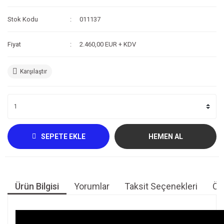
Kompresör
Stok Kodu
011137
Fotoğraf /Video
Fiyat
2.460,00 EUR + KDV
Kaldırma Balonu
Karşılaştır
Scooter
Setler
Neopren Yapıştırıcı
Full-Face Maske
SEPETE EKLE
HEMEN AL
Dalış Tüpleri
Saat
Ürün Bilgisi
Yorumlar
Taksit Seçenekleri
Öne
Akıntı Çubuğu
Retractor