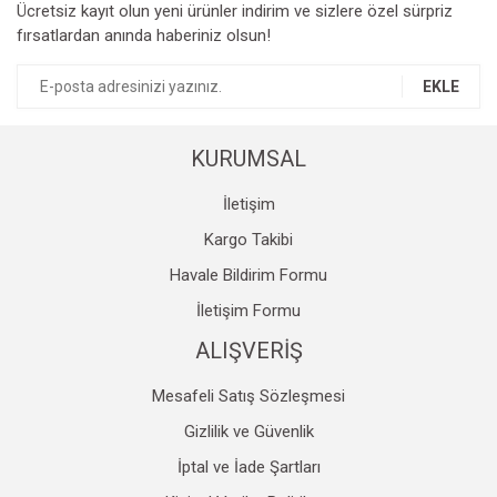
Ücretsiz kayıt olun yeni ürünler indirim ve sizlere özel sürpriz
Ürün resmi kalitesiz, bozuk veya görüntülenemiyor.
fırsatlardan anında haberiniz olsun!
Ürün açıklamasında eksik bilgiler bulunuyor.
Ürün bilgilerinde hatalar bulunuyor.
EKLE
Ürün fiyatı diğer sitelerden daha pahalı.
Bu ürüne benzer farklı alternatifler olmalı.
KURUMSAL
İletişim
Kargo Takibi
Havale Bildirim Formu
Gönder
İletişim Formu
ALIŞVERİŞ
Mesafeli Satış Sözleşmesi
Gizlilik ve Güvenlik
İptal ve İade Şartları