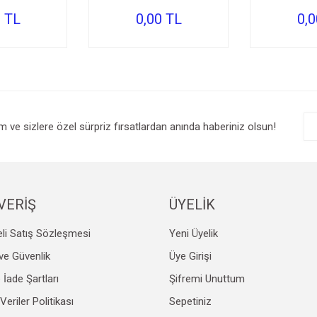
0 TL
0,00 TL
0,0
im ve sizlere özel sürpriz fırsatlardan anında haberiniz olsun!
VERİŞ
ÜYELİK
li Satış Sözleşmesi
Yeni Üyelik
k ve Güvenlik
Üye Girişi
e İade Şartları
Şifremi Unuttum
 Veriler Politikası
Sepetiniz