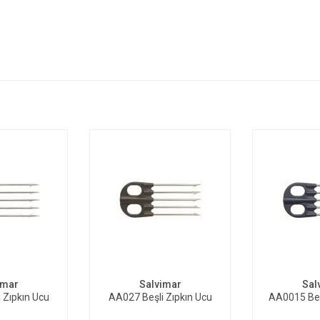
TE EKLE
SEPETE EKLE
SEP
imar
Salvimar
Sal
 Zıpkın Ucu
AA027 Beşli Zıpkın Ucu
AA0015 Beş