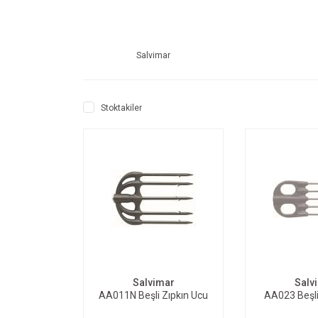
Salvimar
Stoktakiler
SEPETE EKLE
SEPE
Salvimar
Salv
AA011N Beşli Zıpkın Ucu
AA023 Beşli