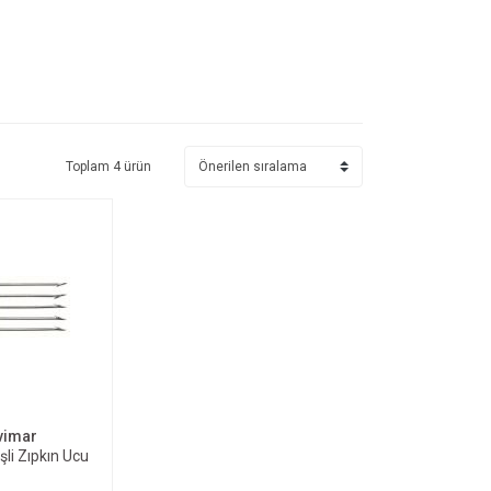
Toplam 4 ürün
ETE EKLE
vimar
li Zıpkın Ucu