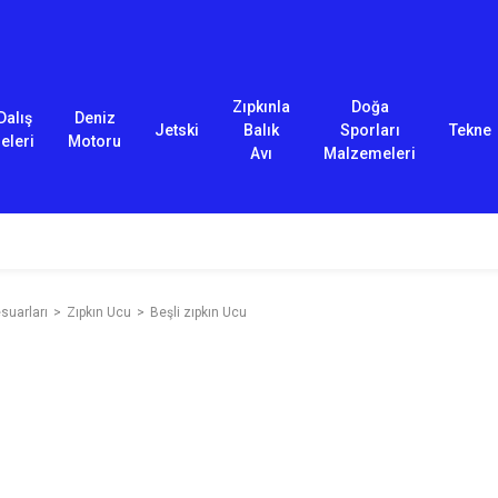
Zıpkınla
Doğa
Dalış
Deniz
Jetski
Balık
Sporları
Tekne
eleri
Motoru
Avı
Malzemeleri
suarları
Zıpkın Ucu
Beşli zıpkın Ucu