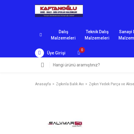
Dalış
Teknik Dalış
Sanayi 
Malzemeleri
Malzemeleri
Malzem
0
Üye Girişi
Anasayfa
Zıpkınla Balık Avı
Zıpkın Yedek Parça ve Akse