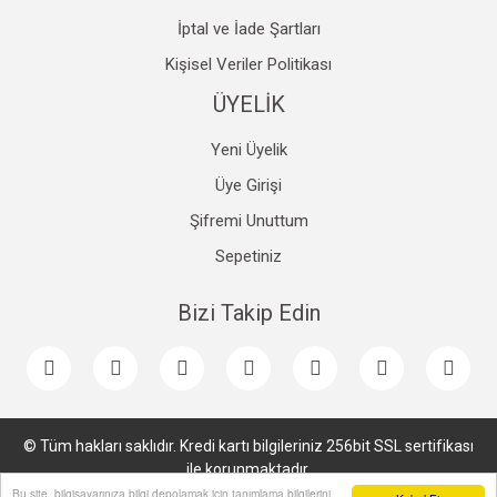
İptal ve İade Şartları
Kişisel Veriler Politikası
ÜYELİK
Yeni Üyelik
Üye Girişi
Şifremi Unuttum
Sepetiniz
Bizi Takip Edin
© Tüm hakları saklıdır. Kredi kartı bilgileriniz 256bit SSL sertifikası
ile korunmaktadır.
Bu site, bilgisayarınıza bilgi depolamak için tanımlama bilgilerini