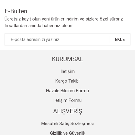
Görüş ve önerileriniz için teşekkür ederiz.
E-Bülten
Yorum Yaz
Ücretsiz kayıt olun yeni ürünler indirim ve sizlere özel sürpriz
Ürün resmi kalitesiz, bozuk veya görüntülenemiyor.
fırsatlardan anında haberiniz olsun!
Ürün açıklamasında eksik bilgiler bulunuyor.
Ürün bilgilerinde hatalar bulunuyor.
EKLE
Ürün fiyatı diğer sitelerden daha pahalı.
Bu ürüne benzer farklı alternatifler olmalı.
KURUMSAL
İletişim
Kargo Takibi
Havale Bildirim Formu
Gönder
İletişim Formu
ALIŞVERİŞ
Mesafeli Satış Sözleşmesi
Gizlilik ve Güvenlik