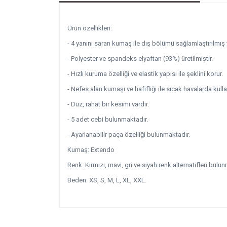
Ürün özellikleri:
- 4 yanını saran kumaş ile dış bölümü sağlamlaştırılmış
- Polyester ve spandeks elyaftan (93%) üretilmiştir.
- Hızlı kuruma özelliği ve elastik yapısı ile şeklini korur.
- Nefes alan kumaşı ve hafifliği ile sıcak havalarda kul
- Düz, rahat bir kesimi vardır.
- 5 adet cebi bulunmaktadır.
- Ayarlanabilir paça özelliği bulunmaktadır.
Kumaş: Extendo
Renk: Kırmızı, mavi, gri ve siyah renk alternatifleri bulu
Beden: XS, S, M, L, XL, XXL.
Bu ürünün fiyat bilgisi, resim, ürün açıklamalarında v
Görüş ve önerileriniz için teşekkür ederiz.