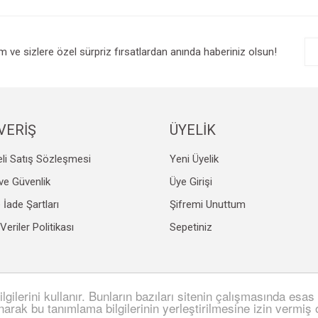
r.
Yorum Yaz
im ve sizlere özel sürpriz fırsatlardan anında haberiniz olsun!
VERİŞ
ÜYELİK
li Satış Sözleşmesi
Yeni Üyelik
Gönder
k ve Güvenlik
Üye Girişi
e İade Şartları
Şifremi Unuttum
 Veriler Politikası
Sepetiniz
lgilerini kullanır. Bunların bazıları sitenin çalışmasında esas 
SL sertifikası ile korunmaktadır.
anarak bu tanımlama bilgilerinin yerleştirilmesine izin vermiş