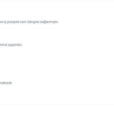
 ve iç yüzeyde nem dengesi sağlanmıştır.
lanıma uygundur.
nmaktadır.
e diğer konularda yetersiz gördüğünüz noktaları öneri formunu kullanarak tarafım
Bu ürüne ilk yorumu siz yapın!