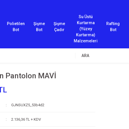
Su Üstü
Kurtarma
Polietilen
Şişme
Şişme
Rafting
(Yüzey
Bot
Bot
Çadır
Bot
Kurtarma)
Malzemeleri
ARA
ın Pantolon MAVİ
TL
GJNSUXZ5_53b4d2
2.136,36 TL + KDV