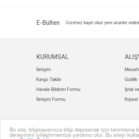
Ürün resmi kalitesiz, bozuk veya görüntülenemiyo
Ürün açıklamasında eksik bilgiler bulunuyor.
Ürün bilgilerinde hatalar bulunuyor.
E-Bülten
Ücretsiz kayıt olun yeni ürünler indir
Ürün fiyatı diğer sitelerden daha pahalı.
Bu ürüne benzer farklı alternatifler olmalı.
KURUMSAL
ALIŞ
İletişim
Mesafe
Kargo Takibi
Gizlili
Havale Bildirim Formu
İptal v
İletişim Formu
Kişisel
Bu site, bilgisayarınıza bilgi depolamak için tanımlama bi
© Tüm hakları saklıdır. Kredi kartı bilgileriniz 256bit S
deneyimini iyileştirmemize yardımcı olur. Bu siteyi kull