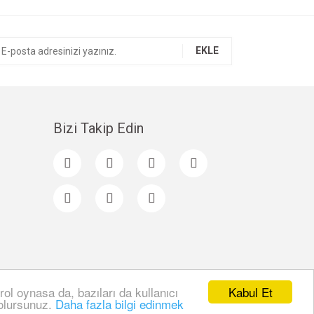
EKLE
Bizi Takip Edin
Kabul Et
rol oynasa da, bazıları da kullanıcı
 olursunuz.
Daha fazla bilgi edinmek