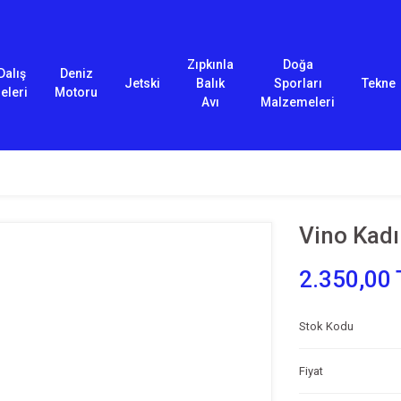
Zıpkınla
Doğa
Dalış
Deniz
Jetski
Balık
Sporları
Tekne
eleri
Motoru
Avı
Malzemeleri
Vino Kad
2.350,00 
Stok Kodu
Fiyat