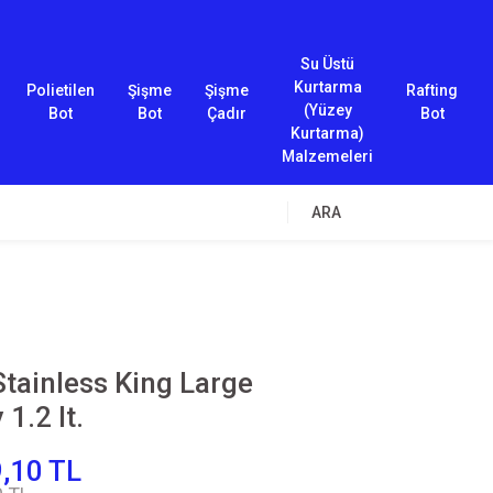
Su Üstü
Kurtarma
Polietilen
Şişme
Şişme
Rafting
(Yüzey
Bot
Bot
Çadır
Bot
Kurtarma)
Malzemeleri
ARA
tainless King Large
1.2 lt.
,10 TL