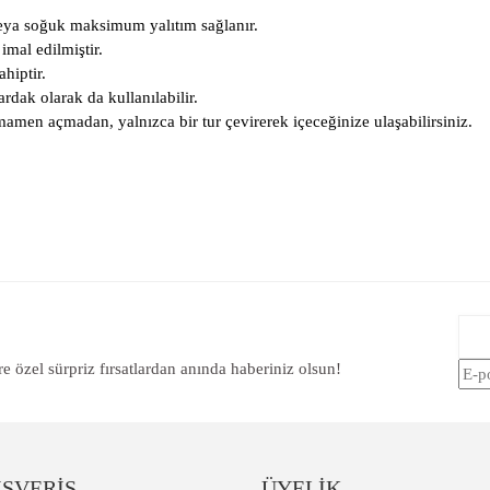
veya soğuk maksimum yalıtım sağlanır.
imal edilmiştir.
hiptir.
rdak olarak da kullanılabilir.
amen açmadan, yalnızca bir tur çevirerek içeceğinize ulaşabilirsiniz.
 diğer konularda yetersiz gördüğünüz noktaları öneri formunu kullanarak tarafımıza i
Bu ürüne ilk yorumu siz yapın!
re özel sürpriz fırsatlardan anında haberiniz olsun!
Yorum Yaz
IŞVERİŞ
ÜYELİK