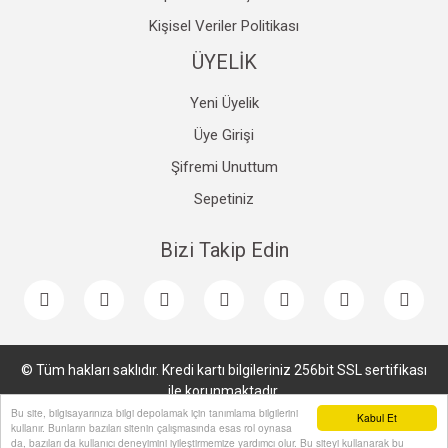
Kişisel Veriler Politikası
ÜYELİK
Yeni Üyelik
Üye Girişi
Şifremi Unuttum
Sepetiniz
Bizi Takip Edin
© Tüm hakları saklıdır. Kredi kartı bilgileriniz 256bit SSL sertifikası
ile korunmaktadır.
Bu site, bilgisayarınıza bilgi depolamak için tanımlama bilgilerini
Kabul Et
kullanır. Bunların bazıları sitenin çalışmasında esas rol oynasa
da, bazıları da kullanıcı deneyimini iyileştirmemize yardımcı olur. Bu siteyi kullanarak bu