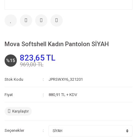
Mova Softshell Kadın Pantolon SİYAH
823,65 TL
%15
969,00 TL
Stok Kodu
JPRSWXY6_321201
Fiyat
880,91 TL + KDV
Karşılaştır
Seçenekler