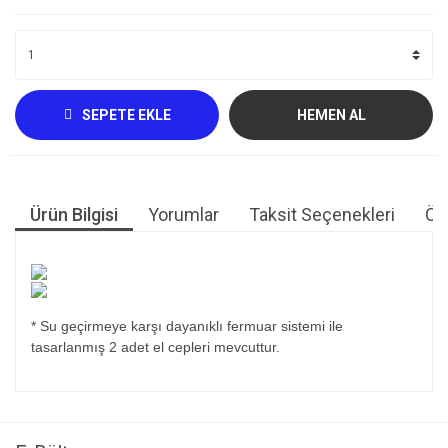
SEPETE EKLE
HEMEN AL
Ürün Bilgisi
Yorumlar
Taksit Seçenekleri
Öne
* Su geçirmeye karşı dayanıklı fermuar sistemi ile
tasarlanmış 2 adet el cepleri mevcuttur.
Bu ürünün fiyat bilgisi, resim, ürün açıklamalarında ve diğer
konularda yetersiz gördüğünüz noktaları öneri formunu
Bu ürüne ilk yorumu siz yapın!
kullanarak tarafımıza iletebilirsiniz.
Görüş ve önerileriniz için teşekkür ederiz.