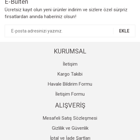
E-Bülten
Yorum Yaz
Ücretsiz kayıt olun yeni ürünler indirim ve sizlere özel sürpriz
Ürün resmi kalitesiz, bozuk veya görüntülenemiyor.
fırsatlardan anında haberiniz olsun!
Ürün açıklamasında eksik bilgiler bulunuyor.
Ürün bilgilerinde hatalar bulunuyor.
EKLE
Ürün fiyatı diğer sitelerden daha pahalı.
Bu ürüne benzer farklı alternatifler olmalı.
KURUMSAL
İletişim
Kargo Takibi
Havale Bildirim Formu
Gönder
İletişim Formu
ALIŞVERİŞ
Mesafeli Satış Sözleşmesi
Gizlilik ve Güvenlik
İptal ve İade Şartları