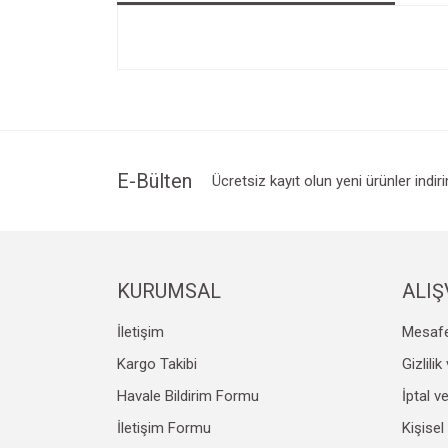
Bu ürünün fiyat bilgisi, resim, ürün açıklamalarında v
Görüş ve önerileriniz için teşekkür ederiz.
Ürün resmi kalitesiz, bozuk veya görüntülenemiyo
Ürün açıklamasında eksik bilgiler bulunuyor.
Ürün bilgilerinde hatalar bulunuyor.
E-Bülten
Ücretsiz kayıt olun yeni ürünler indir
Ürün fiyatı diğer sitelerden daha pahalı.
Bu ürüne benzer farklı alternatifler olmalı.
KURUMSAL
ALIŞ
İletişim
Mesafe
Kargo Takibi
Gizlili
Havale Bildirim Formu
İptal v
İletişim Formu
Kişisel