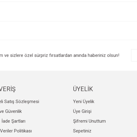
e diğer konularda yetersiz gördüğünüz noktaları öneri formunu kullanarak tarafım
Bu ürüne ilk yorumu siz yapın!
r.
Yorum Yaz
im ve sizlere özel sürpriz fırsatlardan anında haberiniz olsun!
VERİŞ
ÜYELİK
li Satış Sözleşmesi
Yeni Üyelik
Gönder
k ve Güvenlik
Üye Girişi
e İade Şartları
Şifremi Unuttum
 Veriler Politikası
Sepetiniz