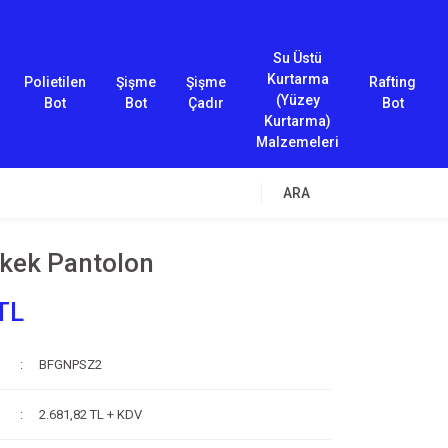
Su Üstü
Kurtarma
Polietilen
Şişme
Şişme
Rafting
(Yüzey
Bot
Bot
Çadır
Bot
Kurtarma)
Malzemeleri
ARA
rkek Pantolon
TL
BFGNPSZ2
2.681,82 TL + KDV