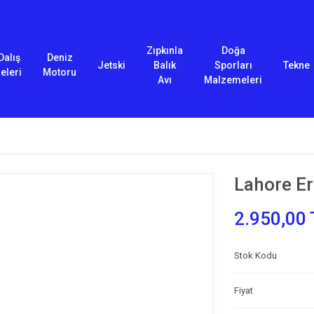
Zıpkınla
Doğa
Dalış
Deniz
Jetski
Balık
Sporları
Tekne
eleri
Motoru
Avı
Malzemeleri
Lahore E
2.950,00 
Stok Kodu
Fiyat