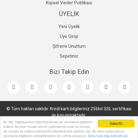
Kişisel Veriler Politikası
ÜYELİK
Yeni Üyelik
Üye Girişi
Şifremi Unuttum
Sepetiniz
Bizi Takip Edin
© Tüm hakları saklıdır. Kredi kartı bilgileriniz 256bit SSL sertifikası
ile korunmaktadır.
Bu site, bilgisayarınıza bilgi depolamak için tanımlama bilgilerini
Kabul Et
kullanır. Bunların bazıları sitenin çalışmasında esas rol oynasa
da, bazıları da kullanıcı deneyimini iyileştirmemize yardımcı olur. Bu siteyi kullanarak bu
tanımlama bilgilerinin yerleştirilmesine izin vermiş olursunuz.
Daha fazla bilgi edinmek için