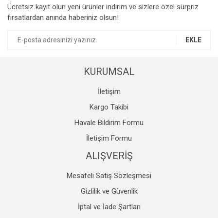
Ücretsiz kayıt olun yeni ürünler indirim ve sizlere özel sürpriz
Ürün resmi kalitesiz, bozuk veya görüntülenemiyor.
fırsatlardan anında haberiniz olsun!
Ürün açıklamasında eksik bilgiler bulunuyor.
Ürün bilgilerinde hatalar bulunuyor.
EKLE
Ürün fiyatı diğer sitelerden daha pahalı.
Bu ürüne benzer farklı alternatifler olmalı.
KURUMSAL
İletişim
Kargo Takibi
Havale Bildirim Formu
Gönder
İletişim Formu
ALIŞVERİŞ
Mesafeli Satış Sözleşmesi
Gizlilik ve Güvenlik
İptal ve İade Şartları