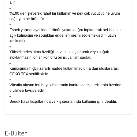
alır.
%100 genişleyerek rahat bir kullanım ve pek çok vücut tipine uyum
sağlayan bir üründür.
Esnek yapısı sayesinde ürünün yukarı doğru toplanarak bel kısmının
açık kalmasını ve soğuktan engellenmesini etkilemektedir. (uzun
kesimdir)
Yüksek nefes alma özelliği ile vücutta aşırı sıcak veya soğuk
stoklanmasını önler, konforlu bir ısı yalıtımı sağlar.
Kumaşında hiçbir zararlı madde kullanılmadığına dair uluslararası
OEKO-TEX sertifikalıdır.
Vücutta oluşan teri büyük bir oranla kontrol eder, direk tenin üzerine
giyilmesi tavsiye edilir.
Soğuk hava koşullarında ve kış sporlarında kullanım için idealdir.
Bu ürünün fiyat bilgisi, resim, ürün açıklamalarında ve diğer
konularda yetersiz gördüğünüz noktaları öneri formunu
Bu ürüne ilk yorumu siz yapın!
kullanarak tarafımıza iletebilirsiniz.
Görüş ve önerileriniz için teşekkür ederiz.
E-Bülten
Yorum Yaz