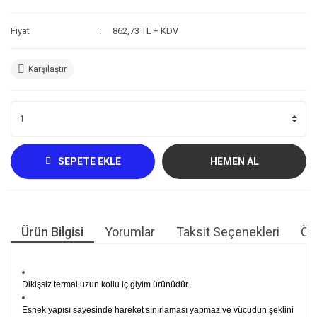
Kompresör
Fiyat
862,73 TL + KDV
Fotoğraf /Video
Karşılaştır
Kaldırma Balonu
Scooter
Setler
SEPETE EKLE
HEMEN AL
Neopren Yapıştırıcı
Full-Face Maske
Dalış Tüpleri
Ürün Bilgisi
Yorumlar
Taksit Seçenekleri
Öne
Saat
Akıntı Çubuğu
Dikişsiz termal uzun kollu iç giyim ürünüdür.
Retractor
Esnek yapısı sayesinde hareket sınırlaması yapmaz ve vücudun şeklini