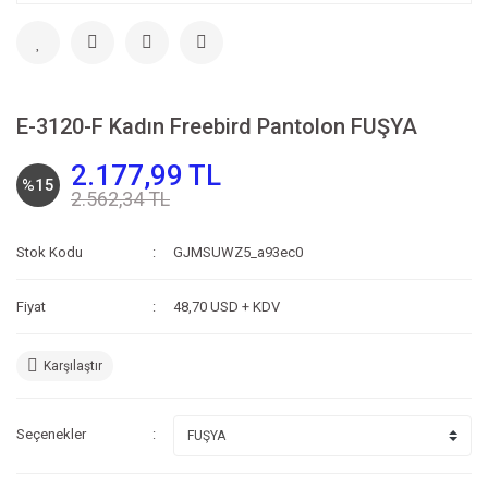
E-3120-F Kadın Freebird Pantolon FUŞYA
2.177,99 TL
%15
2.562,34 TL
Stok Kodu
GJMSUWZ5_a93ec0
Fiyat
48,70 USD + KDV
Karşılaştır
Seçenekler