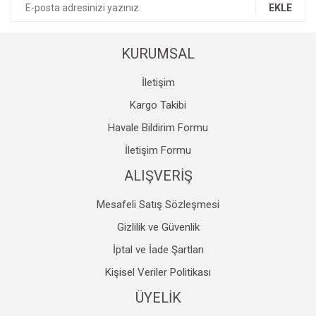
EKLE
Ürün fiyatı diğer sitelerden daha pahalı.
Bu ürüne benzer farklı alternatifler olmalı.
KURUMSAL
İletişim
Kargo Takibi
Havale Bildirim Formu
Gönder
İletişim Formu
ALIŞVERİŞ
Mesafeli Satış Sözleşmesi
Gizlilik ve Güvenlik
İptal ve İade Şartları
Kişisel Veriler Politikası
ÜYELİK