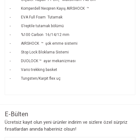
- Komperdell Neopren Kayış AIRSHOCK ™
- EVA Full Foam Tutamak
- G’reptile tutamak bölümü
- %100 Carbon 16/14/12 mm
- AIRSHOCK ™ şok emme sistemi
- Stop Lock Bloklama Sistemi
- DUOLOCK ™ ayar mekanizması
- Vario trekking basket
- Tungsten/Karpit flex uç
Bu ürünün fiyat bilgisi, resim, ürün açıklamalarında ve diğer
konularda yetersiz gördüğünüz noktaları öneri formunu
Bu ürüne ilk yorumu siz yapın!
kullanarak tarafımıza iletebilirsiniz.
Görüş ve önerileriniz için teşekkür ederiz.
E-Bülten
Yorum Yaz
Ücretsiz kayıt olun yeni ürünler indirim ve sizlere özel sürpriz
Ürün resmi kalitesiz, bozuk veya görüntülenemiyor.
fırsatlardan anında haberiniz olsun!
Ürün açıklamasında eksik bilgiler bulunuyor.
Ürün bilgilerinde hatalar bulunuyor.