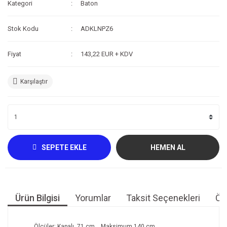
Kategori
Baton
Kompresör
Stok Kodu
ADKLNPZ6
Fotoğraf /Video
Fiyat
143,22 EUR + KDV
Kaldırma Balonu
Scooter
Karşılaştır
Setler
Neopren Yapıştırıcı
Full-Face Maske
SEPETE EKLE
HEMEN AL
Dalış Tüpleri
Saat
Akıntı Çubuğu
Ürün Bilgisi
Yorumlar
Taksit Seçenekleri
Öne
Retractor
Ölçüler: Kapalı
71 cm
, Maksimum
140 cm