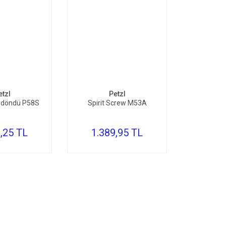
ETE EKLE
SEPETE EKLE
etzl
Petzl
ırdöndü P58S
Spirit Screw M53A
,25 TL
1.389,95 TL