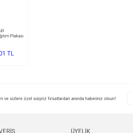
TE EKLE
zl
ıtım Plakası
,01 TL
im ve sizlere özel sürpriz fırsatlardan anında haberiniz olsun!
VERİŞ
ÜYELİK