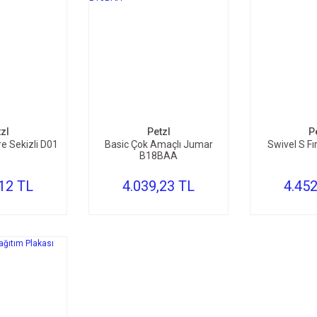
TE EKLE
SEPETE EKLE
SEP
zl
Petzl
P
re Sekizli D01
Basic Çok Amaçlı Jumar
Swivel S F
B18BAA
,12 TL
4.039,23 TL
4.452