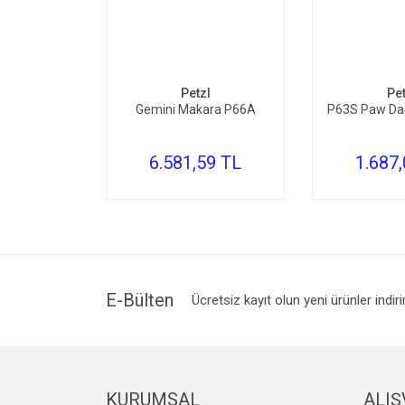
SEPETE EKLE
SEPE
Petzl
Pet
Gemini Makara P66A
P63S Paw Dağ
6.581,59 TL
1.687
E-Bülten
Ücretsiz kayıt olun yeni ürünler indir
KURUMSAL
ALIŞ