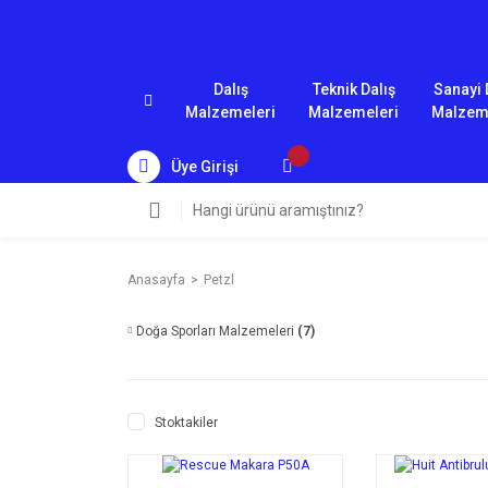
Dalış
Teknik Dalış
Sanayi 
Malzemeleri
Malzemeleri
Malzem
Üye Girişi
Anasayfa
Petzl
Doğa Sporları Malzemeleri
(7)
Stoktakiler