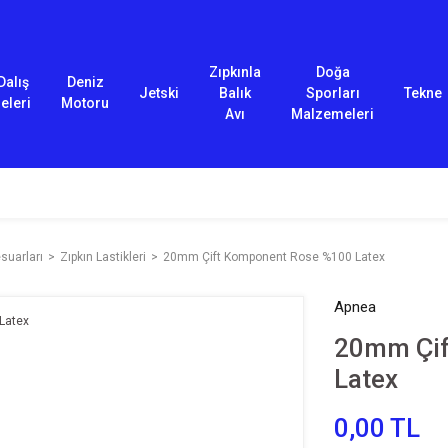
Zıpkınla
Doğa
Dalış
Deniz
Jetski
Balık
Sporları
Tekne
eleri
Motoru
Avı
Malzemeleri
suarları
Zıpkın Lastikleri
20mm Çift Komponent Rose %100 Latex
Apnea
20mm Çif
Latex
0,00 TL