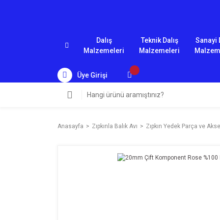
Dalış
Teknik Dalış
Sanayi 
Malzemeleri
Malzemeleri
Malzem
Üye Girişi
Anasayfa
Zıpkınla Balık Avı
Zıpkın Yedek Parça ve Akse