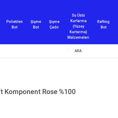
Su Üstü
Kurtarma
Polietilen
Şişme
Şişme
Rafting
(Yüzey
Bot
Bot
Çadır
Bot
Kurtarma)
Malzemeleri
ARA
t Komponent Rose %100