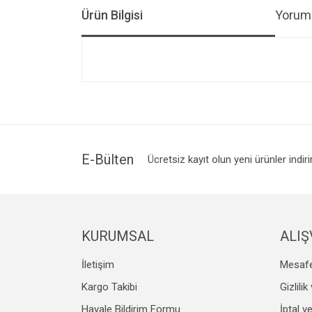
Ürün Bilgisi
Yoruml
Bu ürünün fiyat bilgisi, resim, ürün açıklamalarında v
Görüş ve önerileriniz için teşekkür ederiz.
Ürün resmi kalitesiz, bozuk veya görüntülenemiyo
Ürün açıklamasında eksik bilgiler bulunuyor.
Ürün bilgilerinde hatalar bulunuyor.
E-Bülten
Ücretsiz kayıt olun yeni ürünler indir
Ürün fiyatı diğer sitelerden daha pahalı.
Bu ürüne benzer farklı alternatifler olmalı.
KURUMSAL
ALIŞ
İletişim
Mesafe
Kargo Takibi
Gizlili
Havale Bildirim Formu
İptal v