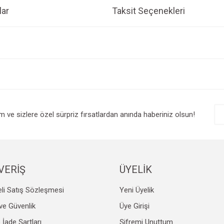
ar
Taksit Seçenekleri
e diğer konularda yetersiz gördüğünüz noktaları öneri formunu kullanarak tarafım
Bu ürüne ilk yorumu siz yapın!
r.
Yorum Yaz
im ve sizlere özel sürpriz fırsatlardan anında haberiniz olsun!
VERİŞ
ÜYELİK
li Satış Sözleşmesi
Yeni Üyelik
Gönder
k ve Güvenlik
Üye Girişi
e İade Şartları
Şifremi Unuttum