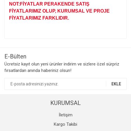
NOT:FİYATLAR PERAKENDE SATIŞ
FİYATLARIMIZ OLUP, KURUMSAL VE PROJE
FİYATLARIMIZ FARKLIDIR.
Bu ürünün fiyat bilgisi, resim, ürün açıklamalarında ve diğer
konularda yetersiz gördüğünüz noktaları öneri formunu
Bu ürüne ilk yorumu siz yapın!
kullanarak tarafımıza iletebilirsiniz.
Görüş ve önerileriniz için teşekkür ederiz.
E-Bülten
Yorum Yaz
Ücretsiz kayıt olun yeni ürünler indirim ve sizlere özel sürpriz
Ürün resmi kalitesiz, bozuk veya görüntülenemiyor.
fırsatlardan anında haberiniz olsun!
Ürün açıklamasında eksik bilgiler bulunuyor.
Ürün bilgilerinde hatalar bulunuyor.
EKLE
Ürün fiyatı diğer sitelerden daha pahalı.
Bu ürüne benzer farklı alternatifler olmalı.
KURUMSAL
İletişim
Kargo Takibi