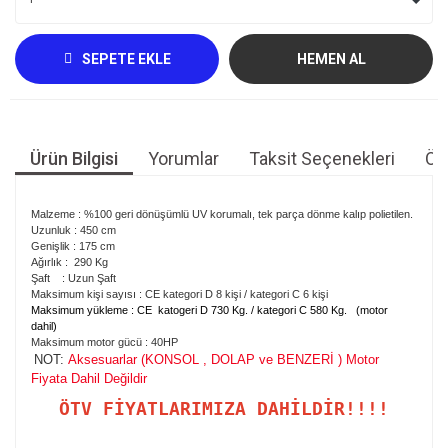
SEPETE EKLE
HEMEN AL
Ürün Bilgisi
Yorumlar
Taksit Seçenekleri
Öne
Malzeme : %100 geri dönüşümlü UV korumalı, tek parça dönme kalıp polietilen.
Uzunluk : 450 cm
Genişlik : 175 cm
Ağırlık : 290 Kg
Şaft : Uzun Şaft
Maksimum kişi sayısı : CE kategori D 8 kişi / kategori C 6 kişi
Maksimum yükleme : CE katogeri D 730 Kg. / kategori C 580 Kg. (motor
dahil)
Maksimum motor gücü : 40HP
NOT:
Aksesuarlar (KONSOL , DOLAP ve BENZERİ ) Motor
Fiyata Dahil Değildir
ÖTV FİYATLARIMIZA DAHİLDİR!!!!