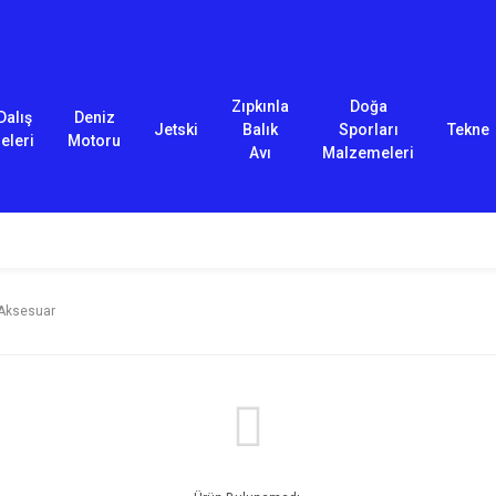
Zıpkınla
Doğa
Dalış
Deniz
Jetski
Balık
Sporları
Tekne
eleri
Motoru
Avı
Malzemeleri
Aksesuar