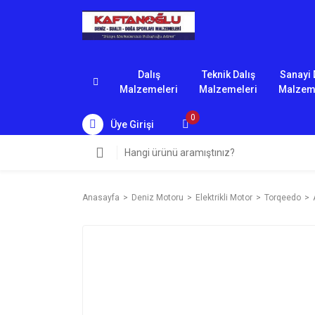
Dalış
Teknik Dalış
Sanayi 
Malzemeleri
Malzemeleri
Malzem
0
Üye Girişi
Anasayfa
Deniz Motoru
Elektrikli Motor
Torqeedo