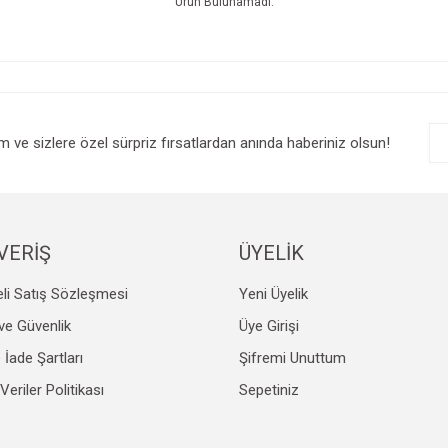
Ürün Bulunamadı.
im ve sizlere özel sürpriz fırsatlardan anında haberiniz olsun!
VERİŞ
ÜYELİK
li Satış Sözleşmesi
Yeni Üyelik
k ve Güvenlik
Üye Girişi
e İade Şartları
Şifremi Unuttum
 Veriler Politikası
Sepetiniz