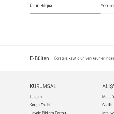
Ürün Bilgisi
Yoruml
Bu ürünün fiyat bilgisi, resim, ürün açıklamalarında v
Görüş ve önerileriniz için teşekkür ederiz.
Ürün resmi kalitesiz, bozuk veya görüntülenemiyo
Ürün açıklamasında eksik bilgiler bulunuyor.
Ürün bilgilerinde hatalar bulunuyor.
E-Bülten
Ücretsiz kayıt olun yeni ürünler indir
Ürün fiyatı diğer sitelerden daha pahalı.
Bu ürüne benzer farklı alternatifler olmalı.
KURUMSAL
ALIŞ
İletişim
Mesafe
Kargo Takibi
Gizlili
Havale Bildirim Formu
İptal v