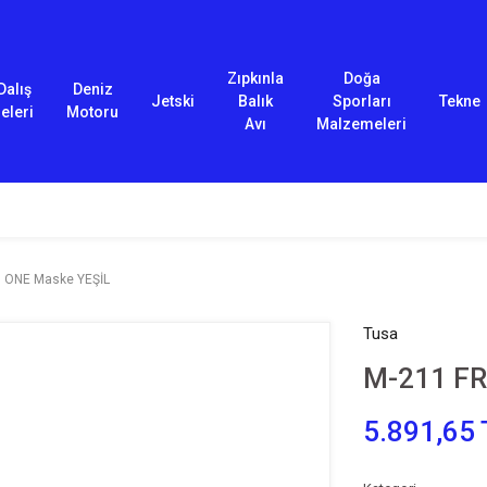
Zıpkınla
Doğa
Dalış
Deniz
Jetski
Balık
Sporları
Tekne
eleri
Motoru
Avı
Malzemeleri
 ONE Maske YEŞİL
Tusa
M-211 F
5.891,65 