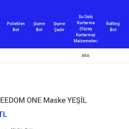
Su Üstü
Kurtarma
Polietilen
Şişme
Şişme
Rafting
(Yüzey
Bot
Bot
Çadır
Bot
Kurtarma)
Malzemeleri
ARA
REEDOM ONE Maske YEŞİL
TL