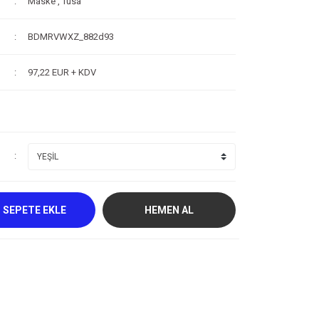
Maske
,
Tusa
BDMRVWXZ_882d93
97,22 EUR + KDV
SEPETE EKLE
HEMEN AL