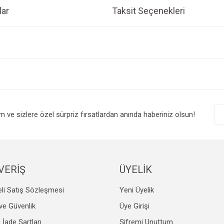
ar
Taksit Seçenekleri
e diğer konularda yetersiz gördüğünüz noktaları öneri formunu kullanarak tarafım
Bu ürüne ilk yorumu siz yapın!
r.
Yorum Yaz
im ve sizlere özel sürpriz fırsatlardan anında haberiniz olsun!
VERİŞ
ÜYELİK
li Satış Sözleşmesi
Yeni Üyelik
Gönder
k ve Güvenlik
Üye Girişi
e İade Şartları
Şifremi Unuttum