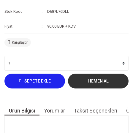
Kompresör
Stok Kodu
D687L76DLL
Fotoğraf /Video
Fiyat
90,00 EUR + KDV
Kaldırma Balonu
Karşılaştır
Scooter
Setler
Neopren Yapıştırıcı
Full-Face Maske
SEPETE EKLE
HEMEN AL
Dalış Tüpleri
Saat
Ürün Bilgisi
Yorumlar
Taksit Seçenekleri
Öne
Akıntı Çubuğu
Retractor
Bu ürünün fiyat bilgisi, resim, ürün açıklamalarında ve diğer