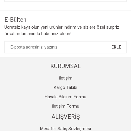
konularda yetersiz gördüğünüz noktaları öneri formunu
Bu ürüne ilk yorumu siz yapın!
kullanarak tarafımıza iletebilirsiniz.
Görüş ve önerileriniz için teşekkür ederiz.
E-Bülten
Yorum Yaz
Ücretsiz kayıt olun yeni ürünler indirim ve sizlere özel sürpriz
Ürün resmi kalitesiz, bozuk veya görüntülenemiyor.
fırsatlardan anında haberiniz olsun!
Ürün açıklamasında eksik bilgiler bulunuyor.
Ürün bilgilerinde hatalar bulunuyor.
EKLE
Ürün fiyatı diğer sitelerden daha pahalı.
Bu ürüne benzer farklı alternatifler olmalı.
KURUMSAL
İletişim
Kargo Takibi
Havale Bildirim Formu
Gönder
İletişim Formu
ALIŞVERİŞ
Mesafeli Satış Sözleşmesi