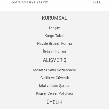
EKLE
Ürün fiyatı diğer sitelerden daha pahalı.
Bu ürüne benzer farklı alternatifler olmalı.
KURUMSAL
İletişim
Kargo Takibi
Havale Bildirim Formu
Gönder
İletişim Formu
ALIŞVERİŞ
Mesafeli Satış Sözleşmesi
Gizlilik ve Güvenlik
İptal ve İade Şartları
Kişisel Veriler Politikası
ÜYELİK