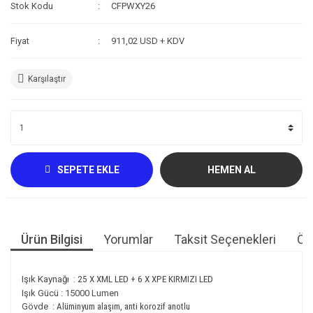
Stok Kodu
CFPWXY26
Kompresör
Fiyat
911,02 USD + KDV
Fotoğraf /Video
Kaldırma Balonu
Karşılaştır
Scooter
Setler
Neopren Yapıştırıcı
SEPETE EKLE
HEMEN AL
Full-Face Maske
Dalış Tüpleri
Ürün Bilgisi
Yorumlar
Taksit Seçenekleri
Öne
Saat
Akıntı Çubuğu
Işık Kaynağı :
25 X XML LED + 6 X XPE KIRMIZI LED
Işık Gücü : 15000 Lumen
Retractor
Gövde :
Alüminyum alaşım, anti korozif anotlu