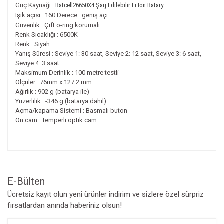
Güç Kaynağı :
Batcell26650X4 Şarj Edilebilir Li Ion Batary
Işık açısı : 160 Derece geniş açı
Güvenlik : Çift o-ring korumalı
Renk Sıcaklığı : 6500K
Renk : Siyah
Yanış Süresi : Seviye 1: 30 saat, Seviye 2: 12 saat, Seviye 3: 6 saat,
Seviye 4: 3 saat
Maksimum Derinlik : 100 metre testli
Ölçüler : 76mm x 127.2 mm
Ağırlık : 902 g (batarya ile)
Yüzerlilik : -346 g (batarya dahil)
Açma/kapama Sistemi : Basmalı buton
Ön cam : Temperli optik cam
Bu ürünün fiyat bilgisi, resim, ürün açıklamalarında ve diğer
konularda yetersiz gördüğünüz noktaları öneri formunu
Bu ürüne ilk yorumu siz yapın!
kullanarak tarafımıza iletebilirsiniz.
Görüş ve önerileriniz için teşekkür ederiz.
E-Bülten
Yorum Yaz
Ücretsiz kayıt olun yeni ürünler indirim ve sizlere özel sürpriz
Ürün resmi kalitesiz, bozuk veya görüntülenemiyor.
fırsatlardan anında haberiniz olsun!
Ürün açıklamasında eksik bilgiler bulunuyor.
Ürün bilgilerinde hatalar bulunuyor.