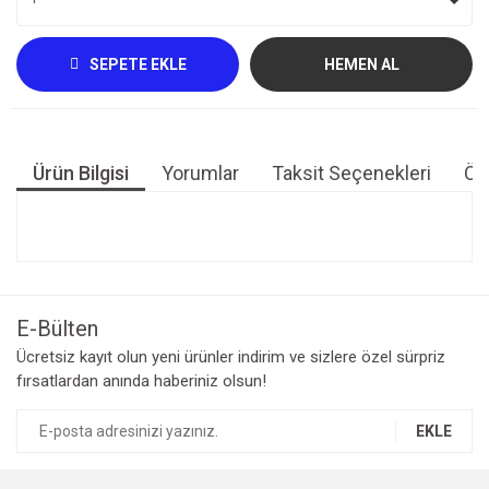
SEPETE EKLE
HEMEN AL
Ürün Bilgisi
Yorumlar
Taksit Seçenekleri
Öne
Bu ürünün fiyat bilgisi, resim, ürün açıklamalarında ve diğer
konularda yetersiz gördüğünüz noktaları öneri formunu
Bu ürüne ilk yorumu siz yapın!
kullanarak tarafımıza iletebilirsiniz.
Görüş ve önerileriniz için teşekkür ederiz.
E-Bülten
Yorum Yaz
Ücretsiz kayıt olun yeni ürünler indirim ve sizlere özel sürpriz
Ürün resmi kalitesiz, bozuk veya görüntülenemiyor.
fırsatlardan anında haberiniz olsun!
Ürün açıklamasında eksik bilgiler bulunuyor.
Ürün bilgilerinde hatalar bulunuyor.
EKLE
Ürün fiyatı diğer sitelerden daha pahalı.
Bu ürüne benzer farklı alternatifler olmalı.