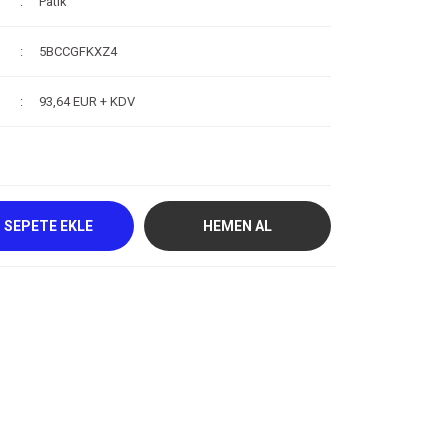
Patik
5BCCGFKXZ4
93,64 EUR + KDV
SEPETE EKLE
HEMEN AL