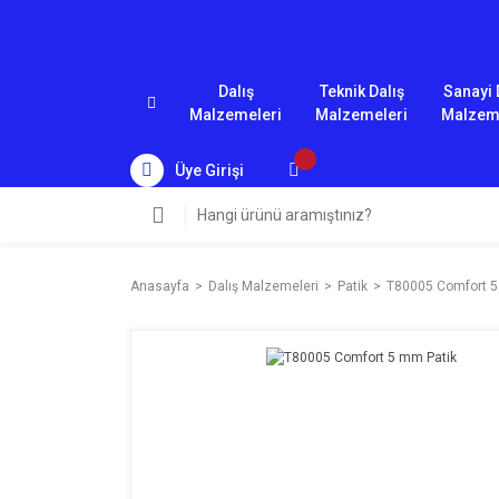
Dalış
Teknik Dalış
Sanayi 
Malzemeleri
Malzemeleri
Malzem
Üye Girişi
Anasayfa
Dalış Malzemeleri
Patik
T80005 Comfort 5