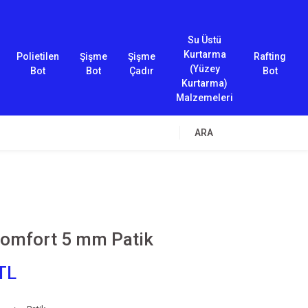
Su Üstü
Kurtarma
Polietilen
Şişme
Şişme
Rafting
(Yüzey
Bot
Bot
Çadır
Bot
Kurtarma)
Malzemeleri
ARA
omfort 5 mm Patik
TL