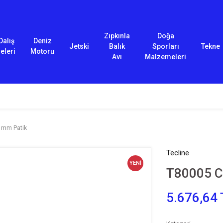
Zıpkınla
Doğa
Dalış
Deniz
Jetski
Balık
Sporları
Tekne
eleri
Motoru
Avı
Malzemeleri
 mm Patik
Tecline
YENİ
T80005 C
5.676,64 