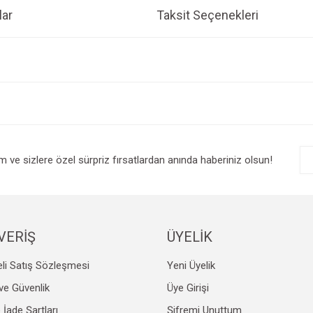
ar
Taksit Seçenekleri
e diğer konularda yetersiz gördüğünüz noktaları öneri formunu kullanarak tarafım
Bu ürüne ilk yorumu siz yapın!
r.
Yorum Yaz
im ve sizlere özel sürpriz fırsatlardan anında haberiniz olsun!
VERİŞ
ÜYELİK
li Satış Sözleşmesi
Yeni Üyelik
Gönder
k ve Güvenlik
Üye Girişi
e İade Şartları
Şifremi Unuttum