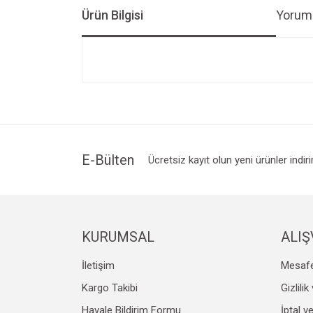
Ürün Bilgisi
Yoruml
Bu ürünün fiyat bilgisi, resim, ürün açıklamalarında v
Görüş ve önerileriniz için teşekkür ederiz.
Ürün resmi kalitesiz, bozuk veya görüntülenemiyo
Ürün açıklamasında eksik bilgiler bulunuyor.
Ürün bilgilerinde hatalar bulunuyor.
E-Bülten
Ücretsiz kayıt olun yeni ürünler indir
Ürün fiyatı diğer sitelerden daha pahalı.
Bu ürüne benzer farklı alternatifler olmalı.
KURUMSAL
ALIŞ
İletişim
Mesafe
Kargo Takibi
Gizlili
Havale Bildirim Formu
İptal v