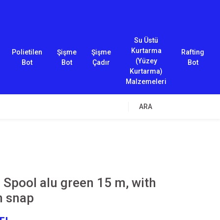
Su Üstü
Kurtarma
Polietilen
Şişme
Şişme
Rafting
(Yüzey
Bot
Bot
Çadır
Bot
Kurtarma)
Malzemeleri
ARA
Spool alu green 15 m, with
 snap