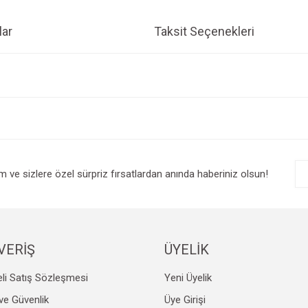
ar
Taksit Seçenekleri
e diğer konularda yetersiz gördüğünüz noktaları öneri formunu kullanarak tarafım
Bu ürüne ilk yorumu siz yapın!
r.
Yorum Yaz
im ve sizlere özel sürpriz fırsatlardan anında haberiniz olsun!
VERİŞ
ÜYELİK
li Satış Sözleşmesi
Yeni Üyelik
Gönder
k ve Güvenlik
Üye Girişi