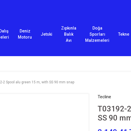
Zıpkınla
Doğa
Dalış
Deniz
Jetski
Balık
Sporları
Tekne
eleri
Motoru
Avı
Malzemeleri
2-2 Spool alu green 15 m, with SS 90 mm snap
Tecline
T03192-2 
SS 90 mm