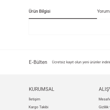
Ürün Bilgisi
Yoruml
Bu ürünün fiyat bilgisi, resim, ürün açıklamalarında v
Görüş ve önerileriniz için teşekkür ederiz.
Ürün resmi kalitesiz, bozuk veya görüntülenemiyo
Ürün açıklamasında eksik bilgiler bulunuyor.
Ürün bilgilerinde hatalar bulunuyor.
E-Bülten
Ücretsiz kayıt olun yeni ürünler indir
Ürün fiyatı diğer sitelerden daha pahalı.
Bu ürüne benzer farklı alternatifler olmalı.
KURUMSAL
ALIŞ
İletişim
Mesafe
Kargo Takibi
Gizlili