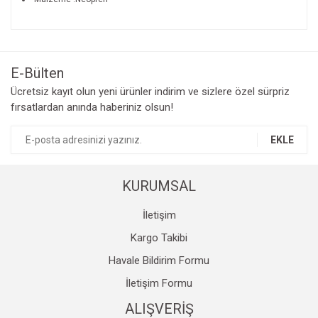
Bu ürünün fiyat bilgisi, resim, ürün açıklamalarında ve diğer
konularda yetersiz gördüğünüz noktaları öneri formunu
Bu ürüne ilk yorumu siz yapın!
kullanarak tarafımıza iletebilirsiniz.
Görüş ve önerileriniz için teşekkür ederiz.
E-Bülten
Yorum Yaz
Ücretsiz kayıt olun yeni ürünler indirim ve sizlere özel sürpriz
Ürün resmi kalitesiz, bozuk veya görüntülenemiyor.
fırsatlardan anında haberiniz olsun!
Ürün açıklamasında eksik bilgiler bulunuyor.
Ürün bilgilerinde hatalar bulunuyor.
EKLE
Ürün fiyatı diğer sitelerden daha pahalı.
Bu ürüne benzer farklı alternatifler olmalı.
KURUMSAL
İletişim
Kargo Takibi
Havale Bildirim Formu
Gönder
İletişim Formu
ALIŞVERİŞ