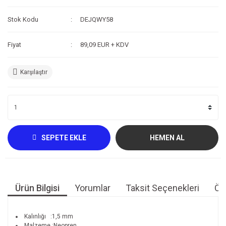
Kompresör
Stok Kodu
DEJQWY58
Fotoğraf /Video
Fiyat
89,09 EUR + KDV
Kaldırma Balonu
Karşılaştır
Scooter
Setler
Neopren Yapıştırıcı
Full-Face Maske
SEPETE EKLE
HEMEN AL
Dalış Tüpleri
Saat
Ürün Bilgisi
Yorumlar
Taksit Seçenekleri
Öne
Akıntı Çubuğu
Retractor
Kalınlığı :1,5 mm
Malzeme :Neopren