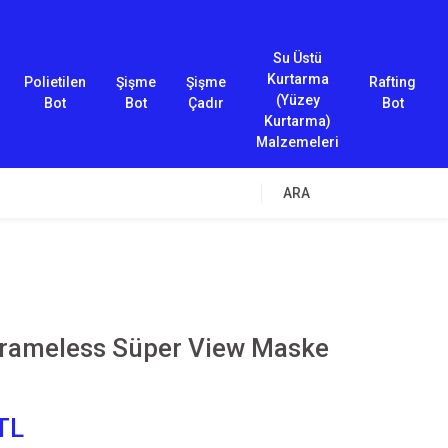
Su Üstü
Kurtarma
Polietilen
Şişme
Şişme
Rafting
(Yüzey
Bot
Bot
Çadır
Bot
Kurtarma)
Malzemeleri
ARA
rameless Süper View Maske
TL