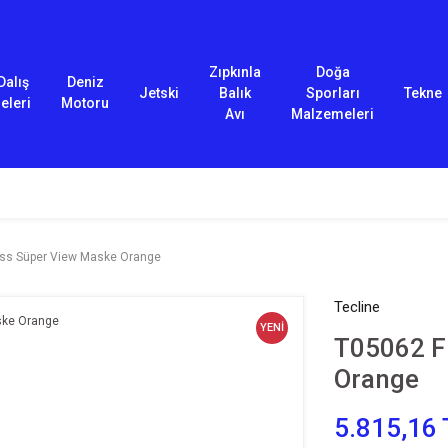
Zıpkınla
Doğa
Dalış
Deniz
Jetski
Balık
Sporları
Tekne
eleri
Motoru
Avı
Malzemeleri
ss Süper View Maske Orange
Tecline
YENİ
T05062 F
Orange
5.815,16 