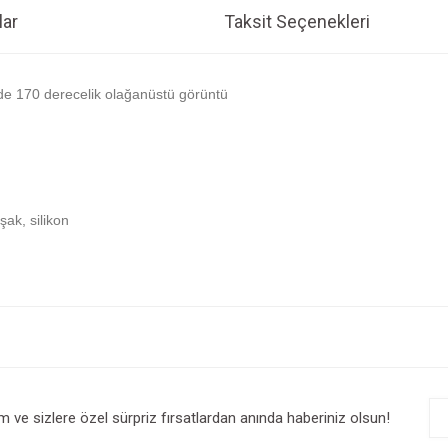
ar
Taksit Seçenekleri
de 170 derecelik olağanüstü görüntü
ak, silikon
e diğer konularda yetersiz gördüğünüz noktaları öneri formunu kullanarak tarafım
Bu ürüne ilk yorumu siz yapın!
r.
Yorum Yaz
im ve sizlere özel sürpriz fırsatlardan anında haberiniz olsun!