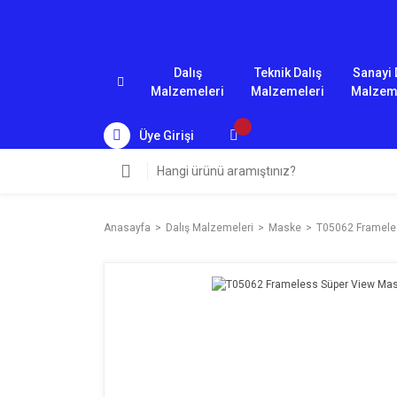
Dalış
Teknik Dalış
Sanayi 
Malzemeleri
Malzemeleri
Malzem
Üye Girişi
Anasayfa
Dalış Malzemeleri
Maske
T05062 Framele