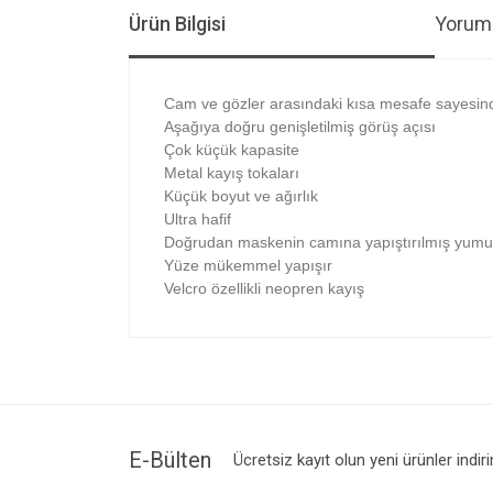
Ürün Bilgisi
Yoruml
Cam ve gözler arasındaki kısa mesafe sayesin
Aşağıya doğru genişletilmiş görüş açısı
Çok küçük kapasite
Metal kayış tokaları
Küçük boyut ve ağırlık
Ultra hafif
Doğrudan maskenin camına yapıştırılmış yumuş
Yüze mükemmel yapışır
Velcro özellikli neopren kayış
Bu ürünün fiyat bilgisi, resim, ürün açıklamalarında v
Görüş ve önerileriniz için teşekkür ederiz.
Ürün resmi kalitesiz, bozuk veya görüntülenemiyo
Ürün açıklamasında eksik bilgiler bulunuyor.
Ürün bilgilerinde hatalar bulunuyor.
E-Bülten
Ücretsiz kayıt olun yeni ürünler indir
Ürün fiyatı diğer sitelerden daha pahalı.