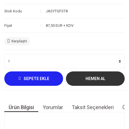
Kompresör
Stok Kodu
JASYTGFST8
Fotoğraf /Video
Fiyat
87,50 EUR + KDV
Kaldırma Balonu
Karşılaştır
Scooter
Setler
Neopren Yapıştırıcı
Full-Face Maske
SEPETE EKLE
HEMEN AL
Dalış Tüpleri
Saat
Ürün Bilgisi
Yorumlar
Taksit Seçenekleri
Öne
Akıntı Çubuğu
Retractor
Bu ürünün fiyat bilgisi, resim, ürün açıklamalarında ve diğer