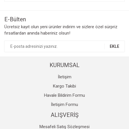
konularda yetersiz gördüğünüz noktaları öneri formunu
Bu ürüne ilk yorumu siz yapın!
kullanarak tarafımıza iletebilirsiniz.
Görüş ve önerileriniz için teşekkür ederiz.
E-Bülten
Yorum Yaz
Ücretsiz kayıt olun yeni ürünler indirim ve sizlere özel sürpriz
Ürün resmi kalitesiz, bozuk veya görüntülenemiyor.
fırsatlardan anında haberiniz olsun!
Ürün açıklamasında eksik bilgiler bulunuyor.
Ürün bilgilerinde hatalar bulunuyor.
EKLE
Ürün fiyatı diğer sitelerden daha pahalı.
Bu ürüne benzer farklı alternatifler olmalı.
KURUMSAL
İletişim
Kargo Takibi
Havale Bildirim Formu
Gönder
İletişim Formu
ALIŞVERİŞ
Mesafeli Satış Sözleşmesi