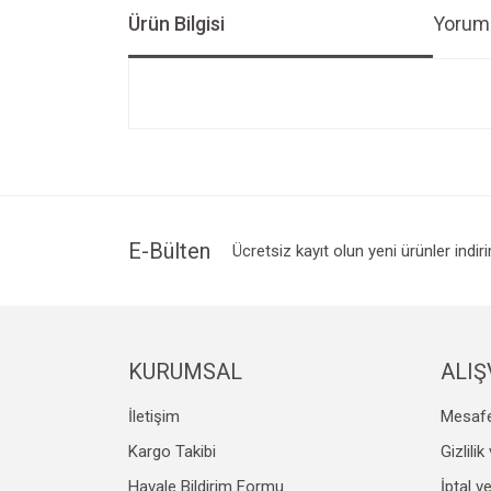
Ürün Bilgisi
Yoruml
Bu ürünün fiyat bilgisi, resim, ürün açıklamalarında v
Görüş ve önerileriniz için teşekkür ederiz.
Ürün resmi kalitesiz, bozuk veya görüntülenemiyo
Ürün açıklamasında eksik bilgiler bulunuyor.
Ürün bilgilerinde hatalar bulunuyor.
E-Bülten
Ücretsiz kayıt olun yeni ürünler indir
Ürün fiyatı diğer sitelerden daha pahalı.
Bu ürüne benzer farklı alternatifler olmalı.
KURUMSAL
ALIŞ
İletişim
Mesafe
Kargo Takibi
Gizlili
Havale Bildirim Formu
İptal v