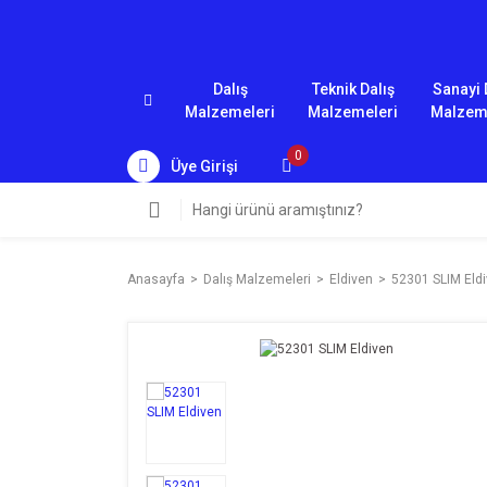
Dalış
Teknik Dalış
Sanayi 
Malzemeleri
Malzemeleri
Malzem
0
Üye Girişi
Anasayfa
Dalış Malzemeleri
Eldiven
52301 SLIM Eld