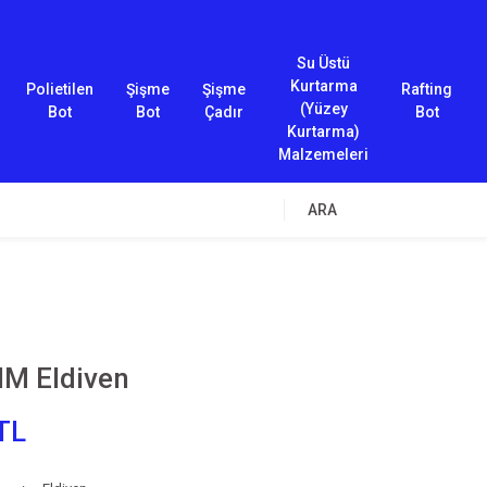
Su Üstü
Kurtarma
Polietilen
Şişme
Şişme
Rafting
(Yüzey
Bot
Bot
Çadır
Bot
Kurtarma)
Malzemeleri
ARA
IM Eldiven
TL