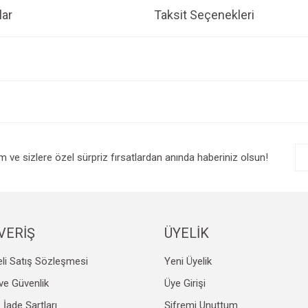
ar
Taksit Seçenekleri
e diğer konularda yetersiz gördüğünüz noktaları öneri formunu kullanarak tarafım
Bu ürüne ilk yorumu siz yapın!
r.
Yorum Yaz
im ve sizlere özel sürpriz fırsatlardan anında haberiniz olsun!
VERİŞ
ÜYELİK
li Satış Sözleşmesi
Yeni Üyelik
Gönder
k ve Güvenlik
Üye Girişi
e İade Şartları
Şifremi Unuttum