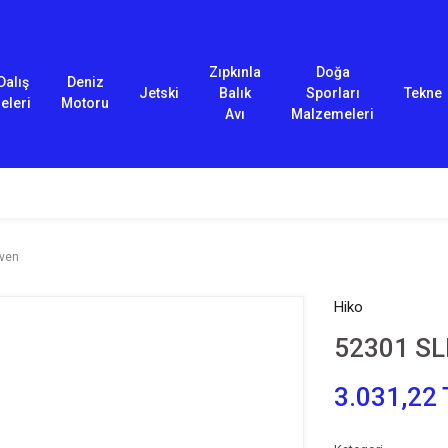
Zıpkınla
Doğa
Dalış
Deniz
Jetski
Balık
Sporları
Tekne
eleri
Motoru
Avı
Malzemeleri
iven
Hiko
52301 SL
3.031,22 