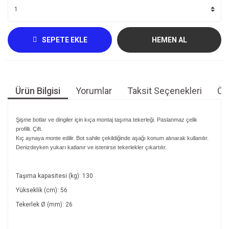
SEPETE EKLE
HEMEN AL
Ürün Bilgisi
Yorumlar
Taksit Seçenekleri
Öne
Şişme botlar ve dingiler için kıça montaj taşıma tekerleği. Paslanmaz çelik
profilli. Çift.
Kıç aynaya monte edilir. Bot sahile çekildiğinde aşağı konum alınarak kullanılır.
Denizdeyken yukarı katlanır ve istenirse tekerlekler çıkartılır.
Taşıma kapasitesi (kg): 130
Yükseklik (cm): 56
Tekerlek Ø (mm): 26