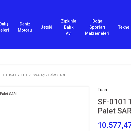
Zıpkınla
Doğa
Dalış
Deniz
Jetski
Balık
Sporları
Tekne
eleri
Motoru
Avı
Malzemeleri
101 TUSA HYFLEX VESNA Açık Palet SARI
Tusa
SF-0101 
Palet SAR
10.577,4