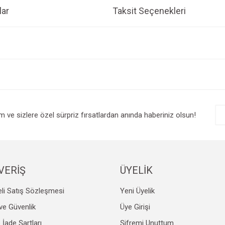
ar
Taksit Seçenekleri
e diğer konularda yetersiz gördüğünüz noktaları öneri formunu kullanarak tarafım
Bu ürüne ilk yorumu siz yapın!
r.
Yorum Yaz
im ve sizlere özel sürpriz fırsatlardan anında haberiniz olsun!
VERİŞ
ÜYELİK
li Satış Sözleşmesi
Yeni Üyelik
Gönder
k ve Güvenlik
Üye Girişi
e İade Şartları
Şifremi Unuttum