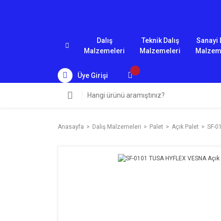
Dalış
Teknik Dalış
Sanayi 
Malzemeleri
Malzemeleri
Malzem
Üye Girişi
Anasayfa
Dalış Malzemeleri
Palet
Açık Palet
SF-0