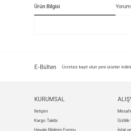
Ürün Bilgisi
Yoruml
Bu ürünün fiyat bilgisi, resim, ürün açıklamalarında v
Görüş ve önerileriniz için teşekkür ederiz.
Ürün resmi kalitesiz, bozuk veya görüntülenemiyo
Ürün açıklamasında eksik bilgiler bulunuyor.
Ürün bilgilerinde hatalar bulunuyor.
E-Bülten
Ücretsiz kayıt olun yeni ürünler indir
Ürün fiyatı diğer sitelerden daha pahalı.
Bu ürüne benzer farklı alternatifler olmalı.
KURUMSAL
ALIŞ
İletişim
Mesafe
Kargo Takibi
Gizlili
Havale Bildirim Formu
İptal v