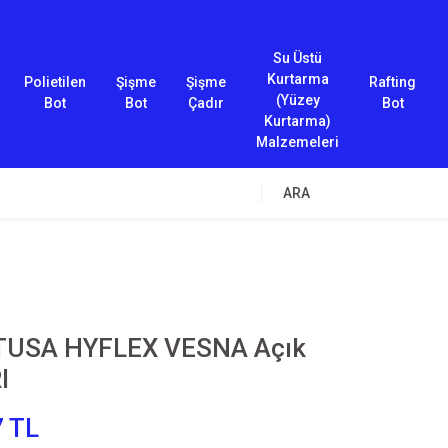
Su Üstü
Kurtarma
Polietilen
Şişme
Şişme
Rafting
(Yüzey
Bot
Bot
Çadır
Bot
Kurtarma)
Malzemeleri
ARA
TUSA HYFLEX VESNA Açık
I
7 TL