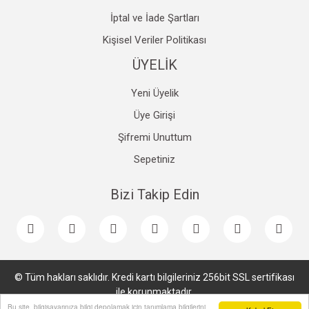
İptal ve İade Şartları
Kişisel Veriler Politikası
ÜYELİK
Yeni Üyelik
Üye Girişi
Şifremi Unuttum
Sepetiniz
Bizi Takip Edin
© Tüm hakları saklıdır. Kredi kartı bilgileriniz 256bit SSL sertifikası
ile korunmaktadır.
Bu site, bilgisayarınıza bilgi depolamak için tanımlama bilgilerini