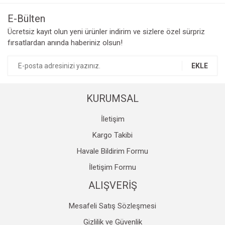
Görüş ve önerileriniz için teşekkür ederiz.
E-Bülten
Yorum Yaz
Ücretsiz kayıt olun yeni ürünler indirim ve sizlere özel sürpriz
Ürün resmi kalitesiz, bozuk veya görüntülenemiyor.
fırsatlardan anında haberiniz olsun!
Ürün açıklamasında eksik bilgiler bulunuyor.
Ürün bilgilerinde hatalar bulunuyor.
EKLE
Ürün fiyatı diğer sitelerden daha pahalı.
Bu ürüne benzer farklı alternatifler olmalı.
KURUMSAL
İletişim
Kargo Takibi
Havale Bildirim Formu
Gönder
İletişim Formu
ALIŞVERİŞ
Mesafeli Satış Sözleşmesi
Gizlilik ve Güvenlik