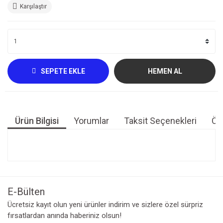
Karşılaştır
SEPETE EKLE
HEMEN AL
Ürün Bilgisi
Yorumlar
Taksit Seçenekleri
Öne
Bu ürünün fiyat bilgisi, resim, ürün açıklamalarında ve diğer
konularda yetersiz gördüğünüz noktaları öneri formunu
Bu ürüne ilk yorumu siz yapın!
kullanarak tarafımıza iletebilirsiniz.
Görüş ve önerileriniz için teşekkür ederiz.
E-Bülten
Yorum Yaz
Ücretsiz kayıt olun yeni ürünler indirim ve sizlere özel sürpriz
Ürün resmi kalitesiz, bozuk veya görüntülenemiyor.
fırsatlardan anında haberiniz olsun!
Ürün açıklamasında eksik bilgiler bulunuyor.