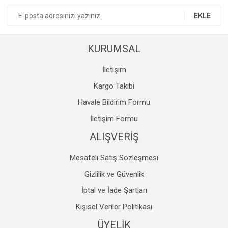
Ürün bilgilerinde hatalar bulunuyor.
EKLE
Ürün fiyatı diğer sitelerden daha pahalı.
Bu ürüne benzer farklı alternatifler olmalı.
KURUMSAL
İletişim
Kargo Takibi
Havale Bildirim Formu
Gönder
İletişim Formu
ALIŞVERİŞ
Mesafeli Satış Sözleşmesi
Gizlilik ve Güvenlik
İptal ve İade Şartları
Kişisel Veriler Politikası
ÜYELİK