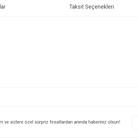
ar
Taksit Seçenekleri
e diğer konularda yetersiz gördüğünüz noktaları öneri formunu kullanarak tarafım
Bu ürüne ilk yorumu siz yapın!
r.
Yorum Yaz
im ve sizlere özel sürpriz fırsatlardan anında haberiniz olsun!