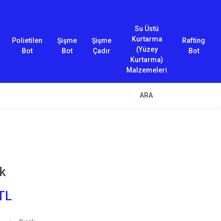
Su Üstü
Kurtarma
Polietilen
Şişme
Şişme
Rafting
(Yüzey
Bot
Bot
Çadır
Bot
Kurtarma)
Malzemeleri
ARA
k
TL