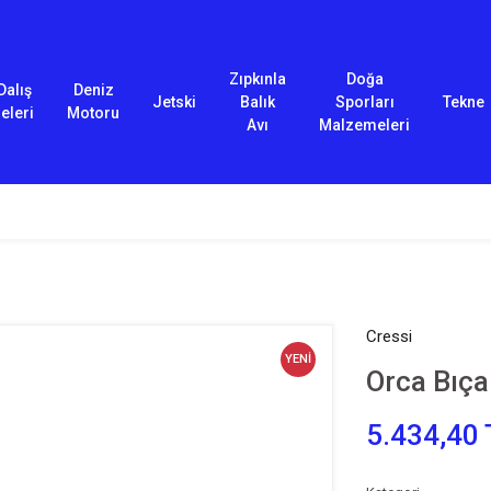
Zıpkınla
Doğa
Dalış
Deniz
Jetski
Balık
Sporları
Tekne
eleri
Motoru
Avı
Malzemeleri
Cressi
YENİ
Orca Bıça
5.434,40 