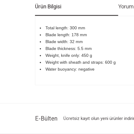
Ürün Bilgisi
Yoruml
Total length: 300 mm
Blade length: 178 mm
Blade width: 32 mm
Blade thickness: 5.5 mm
Weight, knife only: 450 g
Weight with sheath and straps: 600 g
Water buoyancy: negative
Bu ürünün fiyat bilgisi, resim, ürün açıklamalarında v
Görüş ve önerileriniz için teşekkür ederiz.
Ürün resmi kalitesiz, bozuk veya görüntülenemiyo
Ürün açıklamasında eksik bilgiler bulunuyor.
Ürün bilgilerinde hatalar bulunuyor.
E-Bülten
Ücretsiz kayıt olun yeni ürünler indir
Ürün fiyatı diğer sitelerden daha pahalı.
Bu ürüne benzer farklı alternatifler olmalı.