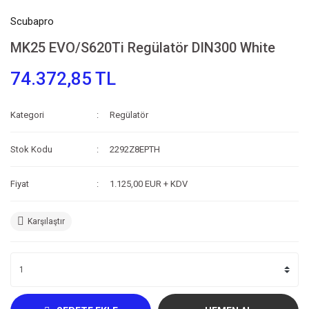
Scubapro
MK25 EVO/S620Ti Regülatör DIN300 White
74.372,85 TL
Kategori
Regülatör
Stok Kodu
2292Z8EPTH
Fiyat
1.125,00 EUR + KDV
Karşılaştır