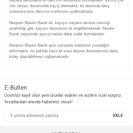
saçlara takılmakta ve dalıcının konforunu bozmaktadır. Ayrıca çok
sıkı olması durumunda kayış dönmekte, bu durumda dalış
süresince yine dalıcının konforunu azaltmaktadır.
Neopren Maske Bandı ile, kayışın saçlara takılma olasılığı
azaltıldığı gibi, kayışın dönmesini de engellemektedir. Maske
Bandı sayesinde ayrıca maske daha stabil durmaktadır.
Neopren Maske Bandı aynı zamanda maskenin yüzerliğini
arttırmakta, bu şekilde kaza ile suya düşme durumlarında daha
kolay ulaşılabilmeyi sağlamaktadır.
Bu ürünün fiyat bilgisi, resim, ürün açıklamalarında ve diğer
konularda yetersiz gördüğünüz noktaları öneri formunu
Bu ürüne ilk yorumu siz yapın!
kullanarak tarafımıza iletebilirsiniz.
Görüş ve önerileriniz için teşekkür ederiz.
E-Bülten
Yorum Yaz
Ücretsiz kayıt olun yeni ürünler indirim ve sizlere özel sürpriz
Ürün resmi kalitesiz, bozuk veya görüntülenemiyor.
fırsatlardan anında haberiniz olsun!
Ürün açıklamasında eksik bilgiler bulunuyor.
Ürün bilgilerinde hatalar bulunuyor.
EKLE
Ürün fiyatı diğer sitelerden daha pahalı.
Bu ürüne benzer farklı alternatifler olmalı.