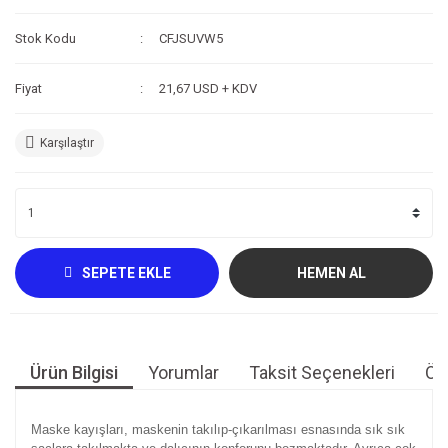
Kompresör
Stok Kodu
CFJSUVW5
Fotoğraf /Video
Fiyat
21,67 USD + KDV
Kaldırma Balonu
Karşılaştır
Scooter
Setler
Neopren Yapıştırıcı
Full-Face Maske
SEPETE EKLE
HEMEN AL
Dalış Tüpleri
Saat
Ürün Bilgisi
Yorumlar
Taksit Seçenekleri
Öne
Akıntı Çubuğu
Retractor
Maske kayışları, maskenin takılıp-çıkarılması esnasında sık sık