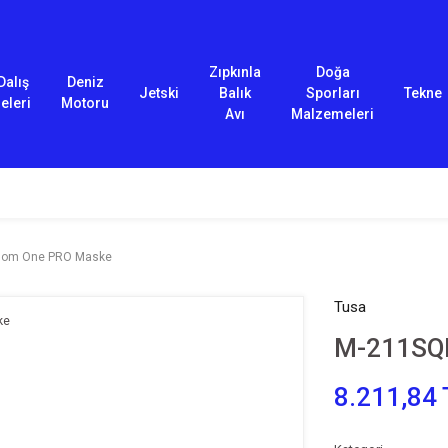
Zıpkınla
Doğa
Dalış
Deniz
Jetski
Balık
Sporları
Tekne
eleri
Motoru
Avı
Malzemeleri
dom One PRO Maske
Tusa
M-211SQ
8.211,84 