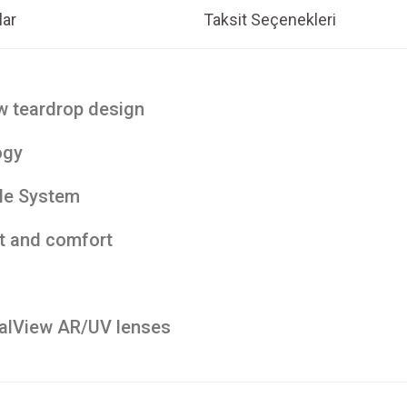
ar
Taksit Seçenekleri
w teardrop design
ogy
kle System
t and comfort
talView AR/UV lenses
e diğer konularda yetersiz gördüğünüz noktaları öneri formunu kullanarak tarafım
Bu ürüne ilk yorumu siz yapın!