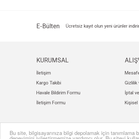
Ürün resmi kalitesiz, bozuk veya görüntülenemiyo
Ürün açıklamasında eksik bilgiler bulunuyor.
Ürün bilgilerinde hatalar bulunuyor.
E-Bülten
Ücretsiz kayıt olun yeni ürünler indir
Ürün fiyatı diğer sitelerden daha pahalı.
Bu ürüne benzer farklı alternatifler olmalı.
KURUMSAL
ALIŞ
İletişim
Mesafe
Kargo Takibi
Gizlili
Havale Bildirim Formu
İptal v
İletişim Formu
Kişisel
Bu site, bilgisayarınıza bilgi depolamak için tanımlama bi
© Tüm hakları saklıdır. Kredi kartı bilgileriniz 256bit S
deneyimini iyileştirmemize yardımcı olur. Bu siteyi kull