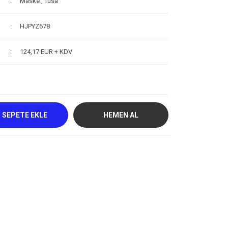
Maske
,
Tusa
HJPYZ678
124,17 EUR + KDV
SEPETE EKLE
HEMEN AL