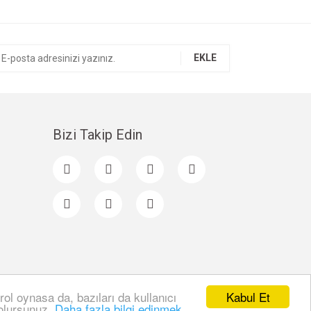
EKLE
Bizi Takip Edin
Kabul Et
rol oynasa da, bazıları da kullanıcı
 olursunuz.
Daha fazla bilgi edinmek