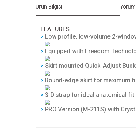
Ürün Bilgisi
Yoruml
FEATURES
>
Low profile, low-volume 2-windo
>
Equipped with Freedom Technol
>
Skirt mounted Quick-Adjust Buc
>
Round-edge skirt for maximum fi
>
3-D strap for ideal anatomical fit
>
PRO Version (M-211S) with Crys
Bu ürünün fiyat bilgisi, resim, ürün açıklamalarında v
Görüş ve önerileriniz için teşekkür ederiz.