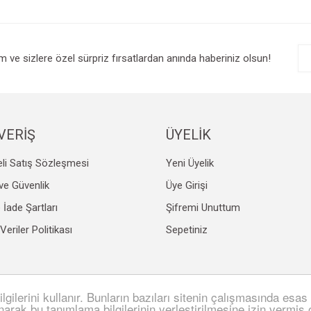
r.
Yorum Yaz
im ve sizlere özel sürpriz fırsatlardan anında haberiniz olsun!
VERİŞ
ÜYELİK
li Satış Sözleşmesi
Yeni Üyelik
Gönder
k ve Güvenlik
Üye Girişi
e İade Şartları
Şifremi Unuttum
 Veriler Politikası
Sepetiniz
lgilerini kullanır. Bunların bazıları sitenin çalışmasında esas 
SL sertifikası ile korunmaktadır.
anarak bu tanımlama bilgilerinin yerleştirilmesine izin vermiş