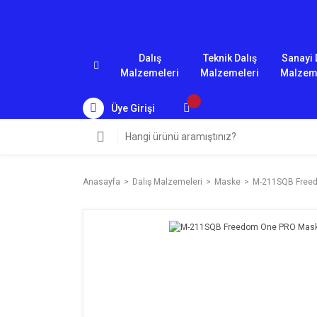
Dalış
Teknik Dalış
Sanayi 
Malzemeleri
Malzemeleri
Malzem
Üye Girişi
Anasayfa
Dalış Malzemeleri
Maske
M-211SQB Free