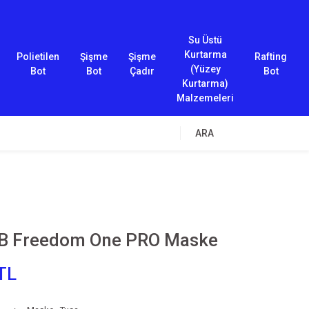
Su Üstü
Kurtarma
Polietilen
Şişme
Şişme
Rafting
(Yüzey
Bot
Bot
Çadır
Bot
Kurtarma)
Malzemeleri
ARA
B Freedom One PRO Maske
TL