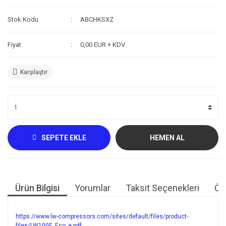
Kompresör
Stok Kodu
ABCHKSXZ
Fotoğraf /Video
Fiyat
0,00 EUR + KDV
Kaldırma Balonu
Karşılaştır
Scooter
Setler
Neopren Yapıştırıcı
Full-Face Maske
SEPETE EKLE
HEMEN AL
Dalış Tüpleri
Saat
Ürün Bilgisi
Yorumlar
Taksit Seçenekleri
Öne
Akıntı Çubuğu
Retractor
https://www.lw-compressors.com/sites/default/files/product-
files/LW100E_Eco_e.pdf