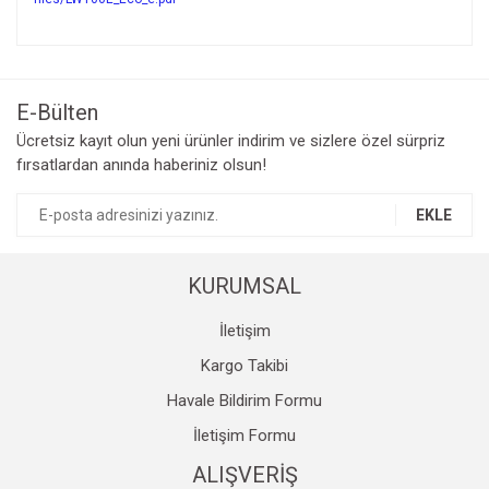
Bu ürünün fiyat bilgisi, resim, ürün açıklamalarında ve diğer
konularda yetersiz gördüğünüz noktaları öneri formunu
Bu ürüne ilk yorumu siz yapın!
kullanarak tarafımıza iletebilirsiniz.
Görüş ve önerileriniz için teşekkür ederiz.
E-Bülten
Yorum Yaz
Ücretsiz kayıt olun yeni ürünler indirim ve sizlere özel sürpriz
Ürün resmi kalitesiz, bozuk veya görüntülenemiyor.
fırsatlardan anında haberiniz olsun!
Ürün açıklamasında eksik bilgiler bulunuyor.
Ürün bilgilerinde hatalar bulunuyor.
EKLE
Ürün fiyatı diğer sitelerden daha pahalı.
Bu ürüne benzer farklı alternatifler olmalı.
KURUMSAL
İletişim
Kargo Takibi
Havale Bildirim Formu
Gönder
İletişim Formu
ALIŞVERİŞ