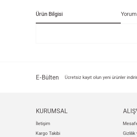
Ürün Bilgisi
Yoruml
Bu ürünün fiyat bilgisi, resim, ürün açıklamalarında v
Görüş ve önerileriniz için teşekkür ederiz.
Ürün resmi kalitesiz, bozuk veya görüntülenemiyo
Ürün açıklamasında eksik bilgiler bulunuyor.
Ürün bilgilerinde hatalar bulunuyor.
E-Bülten
Ücretsiz kayıt olun yeni ürünler indir
Ürün fiyatı diğer sitelerden daha pahalı.
Bu ürüne benzer farklı alternatifler olmalı.
KURUMSAL
ALIŞ
İletişim
Mesafe
Kargo Takibi
Gizlili