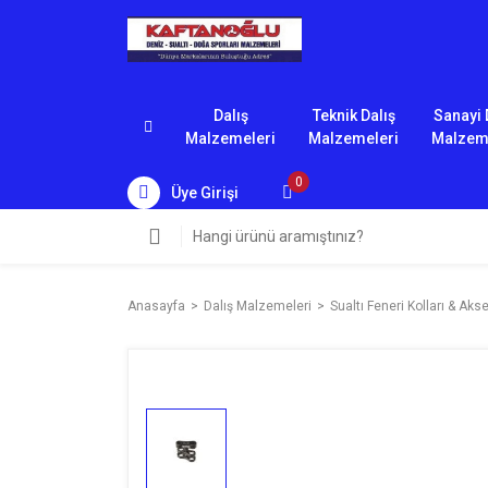
Dalış
Teknik Dalış
Sanayi 
Malzemeleri
Malzemeleri
Malzem
0
Üye Girişi
Anasayfa
Dalış Malzemeleri
Sualtı Feneri Kolları & Aks