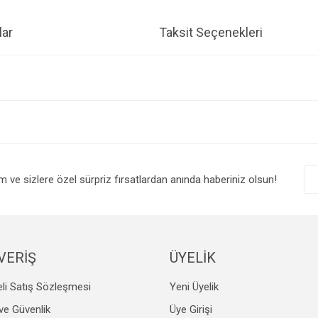
ar
Taksit Seçenekleri
e diğer konularda yetersiz gördüğünüz noktaları öneri formunu kullanarak tarafım
Bu ürüne ilk yorumu siz yapın!
r.
Yorum Yaz
im ve sizlere özel sürpriz fırsatlardan anında haberiniz olsun!
VERİŞ
ÜYELİK
li Satış Sözleşmesi
Yeni Üyelik
Gönder
k ve Güvenlik
Üye Girişi