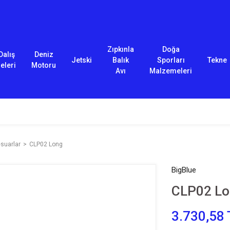
Zıpkınla
Doğa
Dalış
Deniz
Jetski
Balık
Sporları
Tekne
eleri
Motoru
Avı
Malzemeleri
esuarlar
CLP02 Long
BigBlue
CLP02 L
3.730,58 