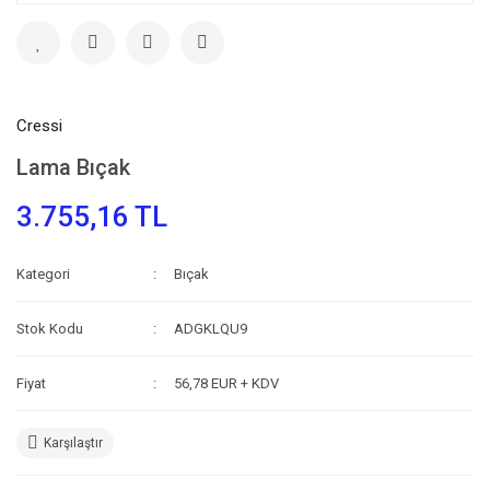
Cressi
Lama Bıçak
3.755,16 TL
Kategori
Bıçak
Stok Kodu
ADGKLQU9
Fiyat
56,78 EUR + KDV
Karşılaştır