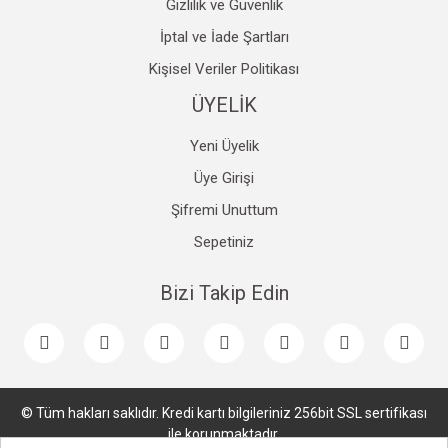
Gizlilik ve Güvenlik
İptal ve İade Şartları
Kişisel Veriler Politikası
ÜYELİK
Yeni Üyelik
Üye Girişi
Şifremi Unuttum
Sepetiniz
Bizi Takip Edin
© Tüm hakları saklıdır. Kredi kartı bilgileriniz 256bit SSL sertifikası
ile korunmaktadır.