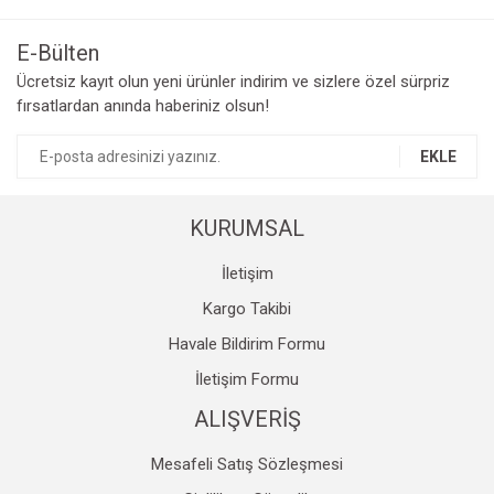
kullanarak tarafımıza iletebilirsiniz.
Görüş ve önerileriniz için teşekkür ederiz.
E-Bülten
Yorum Yaz
Ücretsiz kayıt olun yeni ürünler indirim ve sizlere özel sürpriz
Ürün resmi kalitesiz, bozuk veya görüntülenemiyor.
fırsatlardan anında haberiniz olsun!
Ürün açıklamasında eksik bilgiler bulunuyor.
Ürün bilgilerinde hatalar bulunuyor.
EKLE
Ürün fiyatı diğer sitelerden daha pahalı.
Bu ürüne benzer farklı alternatifler olmalı.
KURUMSAL
İletişim
Kargo Takibi
Havale Bildirim Formu
Gönder
İletişim Formu
ALIŞVERİŞ
Mesafeli Satış Sözleşmesi