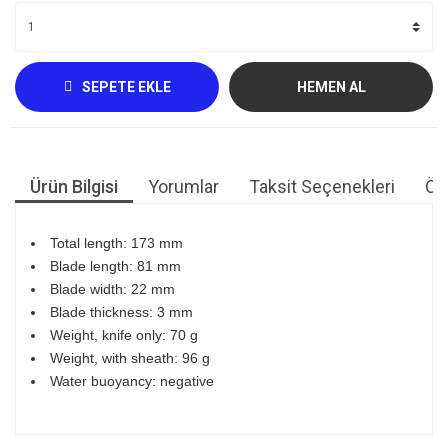
SEPETE EKLE
HEMEN AL
Ürün Bilgisi
Yorumlar
Taksit Seçenekleri
Öne
Total length: 173 mm
Blade length: 81 mm
Blade width: 22 mm
Blade thickness: 3 mm
Weight, knife only: 70 g
Weight, with sheath: 96 g
Water buoyancy: negative
Bu ürünün fiyat bilgisi, resim, ürün açıklamalarında ve diğer
konularda yetersiz gördüğünüz noktaları öneri formunu
Bu ürüne ilk yorumu siz yapın!