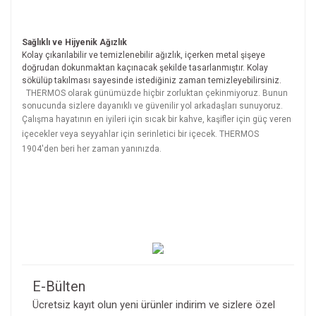
Sağlıklı ve Hijyenik Ağızlık
Kolay çıkarılabilir ve temizlenebilir ağızlık, içerken metal şişeye
doğrudan dokunmaktan kaçınacak şekilde tasarlanmıştır. Kolay
sökülüp takılması sayesinde istediğiniz zaman temizleyebilirsiniz.
THERMOS olarak günümüzde hiçbir zorluktan çekinmiyoruz. Bunun
sonucunda sizlere dayanıklı ve güvenilir yol arkadaşları sunuyoruz.
Çalışma hayatının en iyileri için sıcak bir kahve, kaşifler için güç veren
içecekler veya seyyahlar için serinletici bir içecek. THERMOS
1904'den beri her zaman yanınızda.
Bu ürünün fiyat bilgisi, resim, ürün açıklamalarında ve diğer
E-Bülten
konularda yetersiz gördüğünüz noktaları öneri formunu
Bu ürüne ilk yorumu siz yapın!
kullanarak tarafımıza iletebilirsiniz.
Ücretsiz kayıt olun yeni ürünler indirim ve sizlere özel
Görüş ve önerileriniz için teşekkür ederiz.