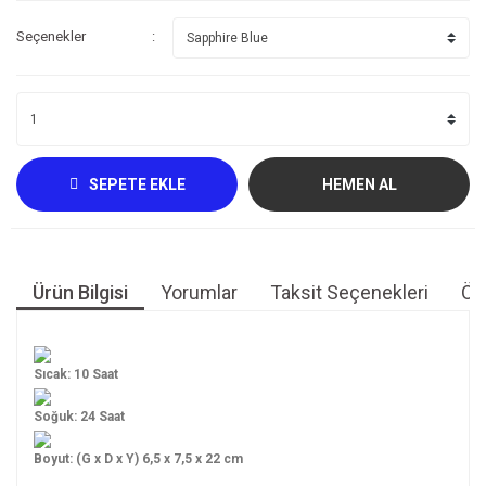
Seçenekler
SEPETE EKLE
HEMEN AL
Ürün Bilgisi
Yorumlar
Taksit Seçenekleri
Öne
Sıcak: 10 Saat
Soğuk: 24 Saat
Boyut: (G x D x Y) 6,5 x 7,5 x 22 cm