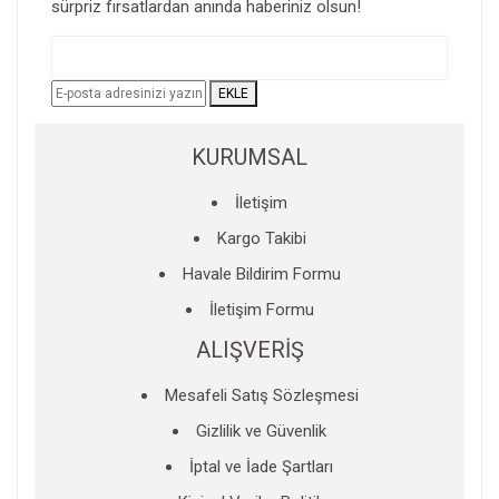
sürpriz fırsatlardan anında haberiniz olsun!
Yorum Yaz
Ürün resmi kalitesiz, bozuk veya görüntülenemiyor.
Ürün açıklamasında eksik bilgiler bulunuyor.
EKLE
Ürün bilgilerinde hatalar bulunuyor.
Ürün fiyatı diğer sitelerden daha pahalı.
KURUMSAL
Bu ürüne benzer farklı alternatifler olmalı.
İletişim
Kargo Takibi
Havale Bildirim Formu
İletişim Formu
Gönder
ALIŞVERİŞ
Mesafeli Satış Sözleşmesi
Gizlilik ve Güvenlik
İptal ve İade Şartları