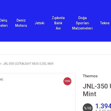
Zıpkınla
Doğa
Dalış
Deniz
Jetski
Balık
Sporları
Tekne
eleri
Motoru
Avı
Malzemeleri
JNL-350 ULTRALIGHT MUG 0,35L Mint
Thermos
YENİ
JNL-350 
Mint
1.394
%10