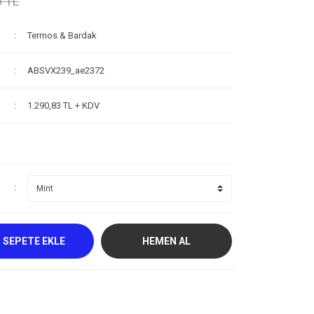
0 TL
Termos & Bardak
ABSVX239_ae2372
1.290,83 TL + KDV
SEPETE EKLE
HEMEN AL