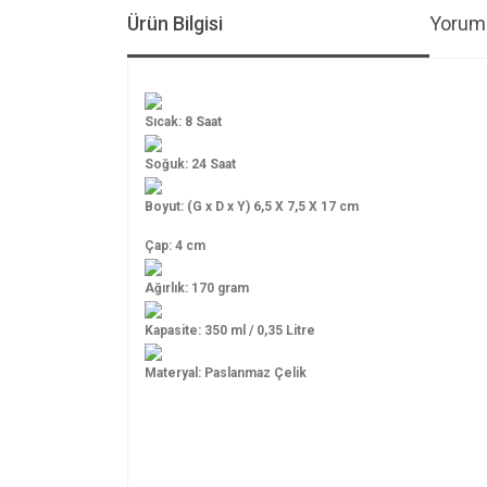
Ürün Bilgisi
Yoruml
Sıcak: 8 Saat
Soğuk: 24 Saat
Boyut: (G x D x Y) 6,5 X 7,5 X 17 cm
Çap: 4 cm
Ağırlık: 170 gram
Kapasite: 350 ml / 0,35 Litre
Materyal: Paslanmaz Çelik