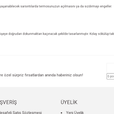
şanabilecek sarsıntılarda termosunuzun açılmasını ya da sızdırmayı engeller.
tal şişeye doğrudan dokunmaktan kaçınacak şekilde tasarlanmıştır. Kolay sökülüp ta
e diğer konularda yetersiz gördüğünüz noktaları öneri formunu kullanarak tarafım
Bu ürüne ilk yorumu siz yapın!
ere özel sürpriz fırsatlardan anında haberiniz olsun!
r.
Yorum Yaz
IŞVERİŞ
ÜYELİK
esafeli Satış Sözleşmesi
Yeni Üyelik