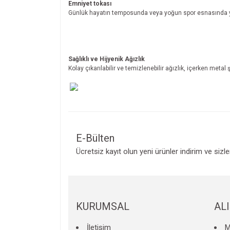
Emniyet tokası
Günlük hayatın temposunda veya yoğun spor esnasında ya
Sağlıklı ve Hijyenik Ağızlık
Kolay çıkarılabilir ve temizlenebilir ağızlık, içerken me
Bu ürünün fiyat bilgisi, resim, ürün açıklamalarında v
Görüş ve önerileriniz için teşekkür ederiz.
E-Bülten
Ücretsiz kayıt olun yeni ürünler indirim ve sizl
Ürün resmi kalitesiz, bozuk veya görüntülenemiyo
Ürün açıklamasında eksik bilgiler bulunuyor.
Ürün bilgilerinde hatalar bulunuyor.
Ürün fiyatı diğer sitelerden daha pahalı.
KURUMSAL
AL
Bu ürüne benzer farklı alternatifler olmalı.
İletişim
M