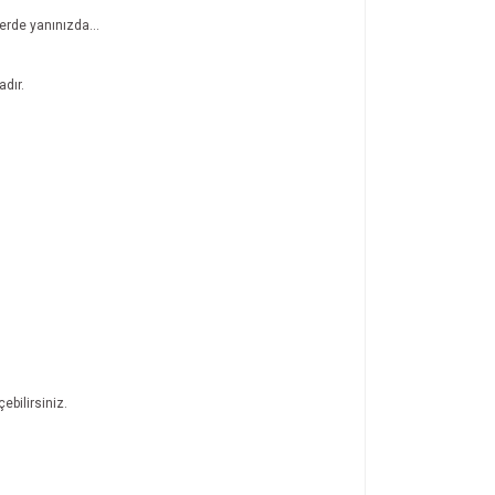
erde yanınızda...
adır.
bilirsiniz.