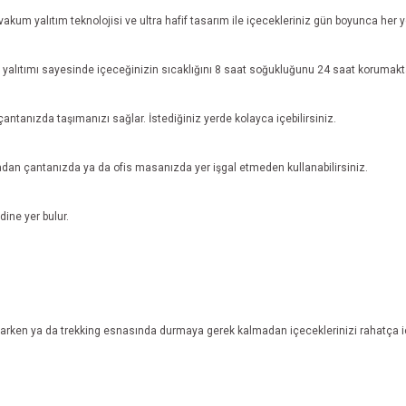
akum yalıtım teknolojisi ve ultra hafif tasarım ile içecekleriniz gün boyunca her y
m yalıtımı sayesinde içeceğinizin sıcaklığını 8 saat soğukluğunu 24 saat korumakt
antanızda taşımanızı sağlar. İstediğiniz yerde kolayca içebilirsiniz.
dan çantanızda ya da ofis masanızda yer işgal etmeden kullanabilirsiniz.
ine yer bulur.
arken ya da trekking esnasında durmaya gerek kalmadan içeceklerinizi rahatça içe