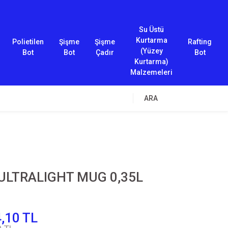
Su Üstü
Kurtarma
Polietilen
Şişme
Şişme
Rafting
(Yüzey
Bot
Bot
Çadır
Bot
Kurtarma)
Malzemeleri
ARA
ULTRALIGHT MUG 0,35L
,10 TL