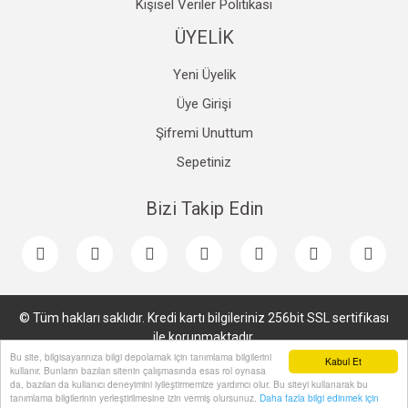
Kişisel Veriler Politikası
ÜYELİK
Yeni Üyelik
Üye Girişi
Şifremi Unuttum
Sepetiniz
Bizi Takip Edin
© Tüm hakları saklıdır. Kredi kartı bilgileriniz 256bit SSL sertifikası
ile korunmaktadır.
Bu site, bilgisayarınıza bilgi depolamak için tanımlama bilgilerini
Kabul Et
kullanır. Bunların bazıları sitenin çalışmasında esas rol oynasa
da, bazıları da kullanıcı deneyimini iyileştirmemize yardımcı olur. Bu siteyi kullanarak bu
tanımlama bilgilerinin yerleştirilmesine izin vermiş olursunuz.
Daha fazla bilgi edinmek için