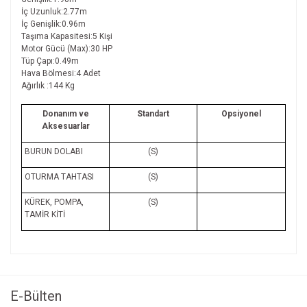
İç Uzunluk:2.77m
İç Genişlik:0.96m
Taşıma Kapasitesi:5 Kişi
Motor Gücü (Max):30 HP
Tüp Çapı:0.49m
Hava Bölmesi:4 Adet
Ağırlık :144 Kg
Donanım ve
Standart
Opsiyonel
Aksesuarlar
BURUN DOLABI
(S)
OTURMA TAHTASI
(S)
KÜREK, POMPA,
(S)
TAMİR KİTİ
Bu ürünün fiyat bilgisi, resim, ürün açıklamalarında ve diğer
konularda yetersiz gördüğünüz noktaları öneri formunu
Bu ürüne ilk yorumu siz yapın!
kullanarak tarafımıza iletebilirsiniz.
Görüş ve önerileriniz için teşekkür ederiz.
E-Bülten
Yorum Yaz