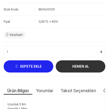
Kompresör
Stok Kodu
BDHUVYZ9
Fotoğraf /Video
Fiyat
0,00 TL + KDV
Kaldırma Balonu
Karşılaştır
Scooter
Setler
Neopren Yapıştırıcı
Full-Face Maske
SEPETE EKLE
HEMEN AL
Dalış Tüpleri
Saat
Ürün Bilgisi
Yorumlar
Taksit Seçenekleri
Öne
Akıntı Çubuğu
Retractor
Uzunluk:3.8m
Genişlik:1.98m