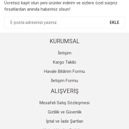
Ücretsiz kayıt olun yeni ürünler indirim ve sizlere özel sürpriz
Ürün resmi kalitesiz, bozuk veya görüntülenemiyor.
fırsatlardan anında haberiniz olsun!
Ürün açıklamasında eksik bilgiler bulunuyor.
Ürün bilgilerinde hatalar bulunuyor.
EKLE
Ürün fiyatı diğer sitelerden daha pahalı.
Bu ürüne benzer farklı alternatifler olmalı.
KURUMSAL
İletişim
Kargo Takibi
Havale Bildirim Formu
Gönder
İletişim Formu
ALIŞVERİŞ
Mesafeli Satış Sözleşmesi
Gizlilik ve Güvenlik
İptal ve İade Şartları